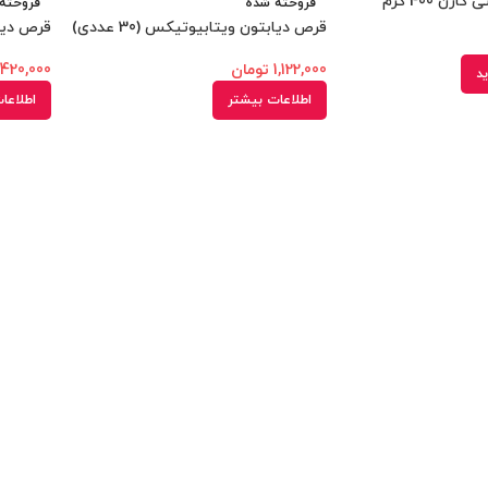
رن 400 گرم
فروخته شده
فروخته
قرص دیابتون ویتابیوتیکس (30 عددی)
قرص دیا
1,122,000
تومان
420,000
ید
اطلاعات بیشتر
اطلاعا