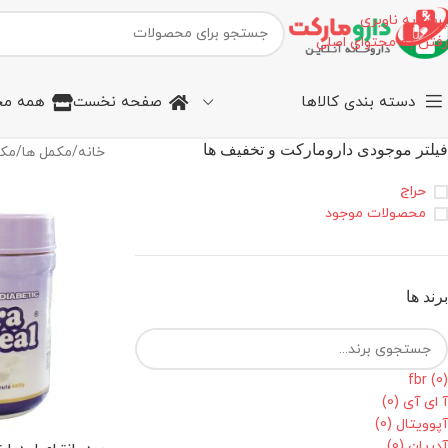
پرش به ناوبری
رفتن به محتوای اصلی
دسته بندی کالاها
صفحه نخست
همه مح
فیلتر موجودی دارومارکت و تخفیف ها
خانه
/
مکمل ها
/
مک
حراج
محصولات موجود
برند ها
fbr
(0)
آ ای آی
(0)
آپوویتال
(0)
آدریان
(0)