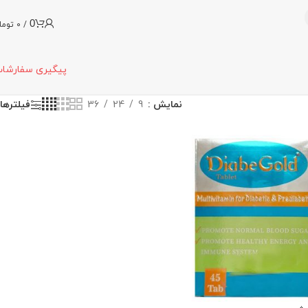
0
/
0
توما
پیگیری سفارشا
نمایش
9
24
36
فیلترها