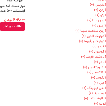
فروخته شده
آدنایس
(0)
نوار تست قند خو
آردن
(0)
اینستنت (50 عددی)
آرکو
(0)
404,000
تومان
آریان سنا
(0)
آریس
(0)
اطلاعات بیشتر
آرین سلامت سینا
(0)
آکواچک اکتیو
(0)
آکواچک پرفورما
(0)
آگرادو
(0)
آگوسول
(0)
آلادشت فارمد
(0)
آلامو
(0)
آلفا ویتامین
(0)
آلفلکسیل
(0)
آلگومد
(0)
آمبرلا
(0)
آنتی ایجینگ
(0)
آوه سینا
(0)
آیلارطب آذر
(0)
ابوت
(0)