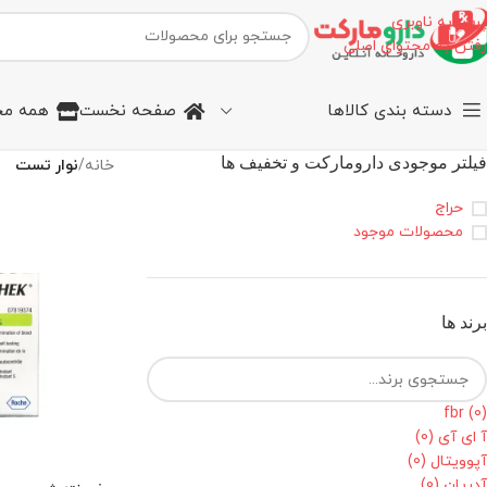
پرش به ناوبری
رفتن به محتوای اصلی
دسته بندی کالاها
صفحه نخست
همه مح
فیلتر موجودی دارومارکت و تخفیف ها
خانه
/
نوار تست
حراج
محصولات موجود
برند ها
fbr
(0)
آ ای آی
(0)
آپوویتال
(0)
آدریان
(0)