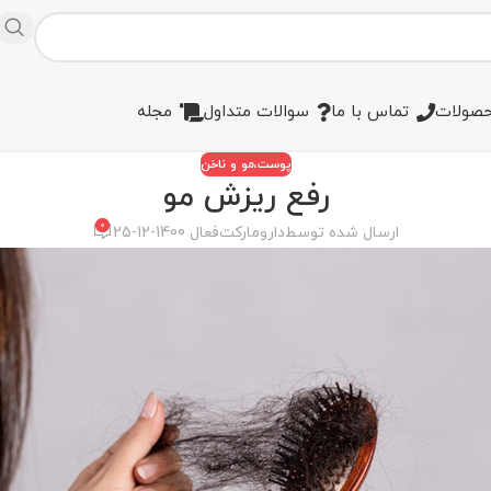
صولات
تماس با ما
سوالات متداول
مجله
پوست،مو و ناخن
رفع ریزش مو
0
ارسال شده توسط
دارومارکت
فعال 1400-12-25