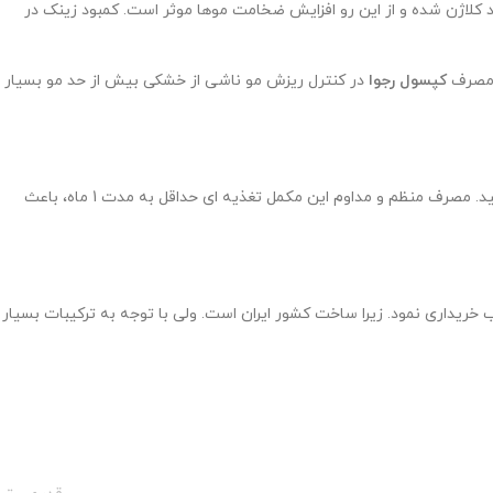
کلاژن شده و از این رو افزایش ضخامت موها موثر است. کمبود زینک در
، مصرف
کپسول رجوا
در کنترل ریزش مو ناشی از خشکی بیش از حد مو بسیار
در صورتی که علاقه مند به مصرف این کپسول برای کاهش ریزش مو می باشید، می توانید روزانه 1 عدد از این کپسول را به همراه یک لیوان آب مصرف کنید. مصرف منظم و مداوم این مکمل تغذیه ای حداقل به مدت 1 ماه، باعث
یداری نمود. زیرا ساخت کشور ایران است. ولی با توجه به ترکیبات بسیار