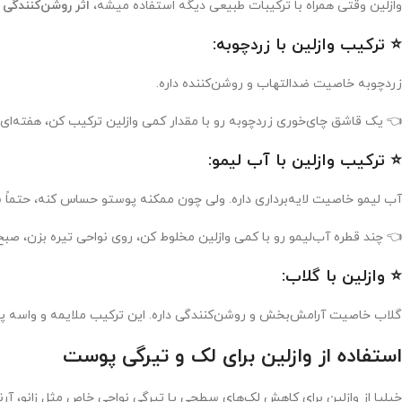
ن‌کنندگی بیشتری
وازلین وقتی همراه با ترکیبات طبیعی دیگه استفاده میشه،
⭐ ترکیب وازلین با زردچوبه:
زردچوبه خاصیت ضدالتهاب و روشن‌کننده داره.
 یک قاشق چای‌خوری زردچوبه رو با مقدار کمی وازلین ترکیب کن، هفته‌ای ۲ بار روی پوست تمیز بزن، بعد از ۱۵ دقیقه بشور.
⭐ ترکیب وازلین با آب لیمو:
ایه‌برداری داره. ولی چون ممکنه پوستو حساس کنه، حتماً شب استفاده شه.
 قطره آب‌لیمو رو با کمی وازلین مخلوط کن، روی نواحی تیره بزن، صبح بشور.
⭐ وازلین با گلاب:
شن‌کنندگی داره. این ترکیب ملایمه و واسه پوست‌های حساس هم مناسبه.
استفاده از وازلین برای لک و تیرگی پوست
ی‌بره، اما اگه با ترکیب‌های روشن‌کننده همراه باشه، می‌تونه توی بلندمدت به