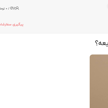
0
/
0
توما
پیگیری سفارشا
یعه؟