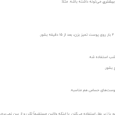
می‌تونه داشته باشه. مثلاً:
اثر روش

آب لیمو خاصیت ل
👈 چند
گلاب خاصیت آرامش‌بخش و رو
آرنج یا زیر بغل استفاده می‌کنن. با اینکه وازلین مستقیماً لک رو از بین نم