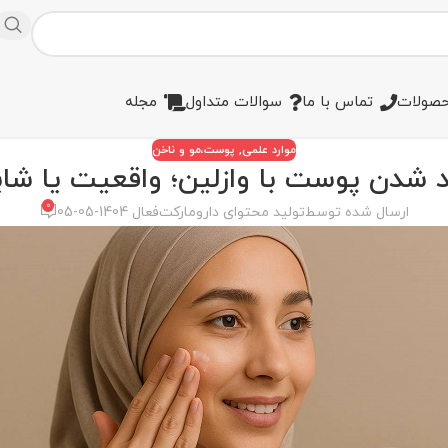
صولات
تماس با ما
سوالات متداول
مجله
موارد علمی
,
پوست،مو و ناخن
شدن پوست با وازلین؛ واقعیت یا شا
0
ارسال شده توسط
تولید محتوای دارومارکت
فعال 1404-05-05