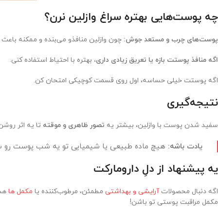
چه پوست‌هایی بهتره سراغ وازلین نرن؟
پوست‌های چرب و مستعد جوش:
چون وازلین منافذو می‌بنده و ممکنه باع
اگه منافذ پوستت بازه یا تعریق زیادی داری،
بهتره با احتیاط استفاده کنی.
اگه پوستت خیلی حساسه، اول روی قسمت کوچیکی امتحان کن.
نتیجه‌گیری
سفید شدن پوست با وازلین، بیشتر یه
تصور ظاهری و موقته
تا یه اثر روشن
یادت باشه:
هیچ ماده طبیعی یا شیمیایی تو یه شب پوست رو سفید
یه پیشنهاد از دلِ دارومارکت
اگه دنبال محصولات
آرایشی و بهداشتی
مطمئن، مرطوب‌کننده یا
مکمل ها
هست
مکمل مراقبت پوستی تو باشن!