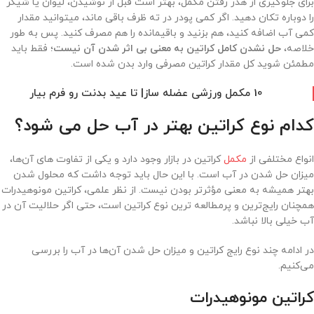
برای جلوگیری از هدر رفتن مکمل، بهتر است قبل از نوشیدن، لیوان یا شیکر
را دوباره تکان دهید. اگر کمی پودر در ته ظرف باقی ماند، میتوانید مقدار
کمی آب اضافه کنید، هم بزنید و باقیمانده را هم مصرف کنید. پس به طور
خلاصه،
حل نشدن کامل کراتین به معنی بی اثر شدن آن نیست
؛ فقط باید
مطمئن شوید کل مقدار کراتین مصرفی وارد بدن شده است.
10 مکمل ورزشی عضله ساز| تا عید بدنت رو فرم بیار
کدام نوع کراتین بهتر در آب حل می شود؟
انواع مختلفی از
مکمل
کراتین در بازار وجود دارد و یکی از تفاوت های آن‌ها،
میزان حل شدن در آب است. با این حال باید توجه داشت که محلول شدن
بهتر همیشه به معنی مؤثرتر بودن نیست. از نظر علمی، کراتین مونوهیدرات
همچنان رایج‌ترین و پرمطالعه ترین نوع کراتین است، حتی اگر حلالیت آن در
آب خیلی بالا نباشد.
در ادامه چند نوع رایج کراتین و میزان حل شدن آن‌ها در آب را بررسی
می‌کنیم.
کراتین مونوهیدرات