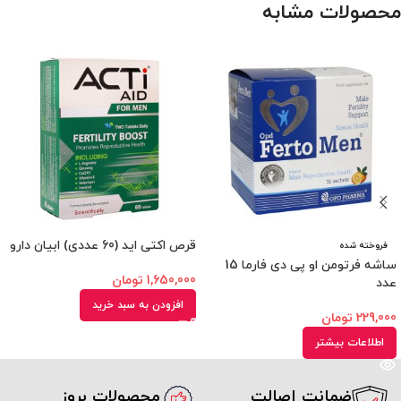
محصولات مشابه
قرص اکتی اید (60 عددی) ابیان دارو
فروخته شده
ساشه فرتومن او پی دی فارما 15
1,650,000
تومان
عدد
افزودن به سبد خرید
229,000
تومان
اطلاعات بیشتر
ضمانت اصالت
محصولات بروز