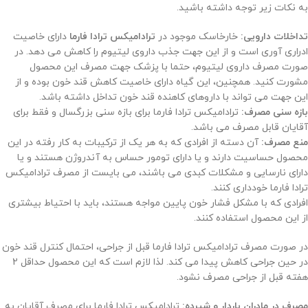
به نکات زیر توجه داشته باشید.
تداخلات دارویی:
خارخاسک موجود در
ترادامیکس ترادا فارما
دارای خاصیت
ادراری آوری است و از این جهت جذب داروی لیتیوم را کاهش می دهد. در
صورت مصرف داروی لیتیوم، حتما با پزشک جهت مصرف این محصول
مشورت کنید. همچنین، این گیاه دارای خاصیت کاهش قند خون بوده و از
این جهت می تواند با داروهای کاهنده قند خون تداخل داشته باشد.
بازه سنی مصرف:
ترادامیکس ترادا فارما برای بازه سنی بزرگسال و فقط برای
آقایان قابل مصرف می باشد.
منع مصرف:
آن دسته از افرادی که به هر یک از ترکیبات به کار رفته در این
محصول حساسیت دارند و یا دارای تومور حساس به آندروژن هستند و یا
دارای نارسایی و مشکلات کبدی می باشند، می بایست از مصرف ترادامیکس
ترادا فارما خودداری کنند.
افرادی که با مشکل فشار خون پایین مواجه هستند، باید با احتیاط بیشتری
از این محصول استفاده کنند.
در صورت مصرف ترادامیکس ترادا فارما قبل از جراحی، احتمال کنترل قند خون
در حین جراحی کاهش پیدا می کند. لذا لازم است که این محصول حداقل 2
هفته قبل از جراحی مصرف نشود.
مصرف در مادران باردار و شیرده:
ترادامیکس ترادا فارما برای مصرف آقایان به