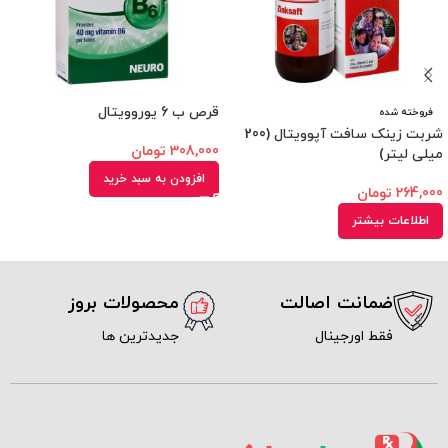
قرص ب 6 یوروویتال
فروخته شده
شربت زینک سافت آپوویتال (200
308,000
تومان
میلی لیتر)
افزودن به سبد خرید
264,000
تومان
اطلاعات بیشتر
ضمانت اصالت
محصولات بروز
فقط اورجینال
جدیدترین ها