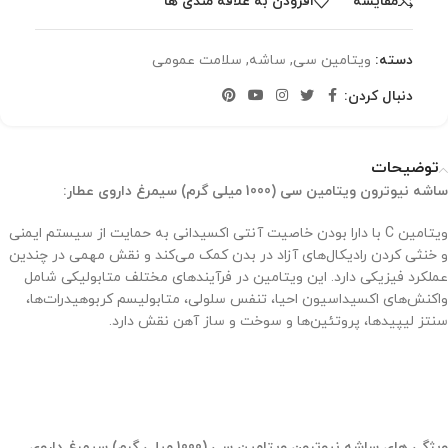
مقایسه
افزودن به علاقه مندی ها
دسته:
ویتامین سی
,
ساشه
,
سلامت عمومی
دنبال کردن:
توضیحات
ساشه نیوترون ویتامین سی (1000 میلی گرم) سیمرغ داروی عطار:
ویتامین C با دارا بودن خاصیت آنتی اکسیدانی به حمایت از سیستم ایمنی
و خنثی کردن رادیکال‌های آزاد در بدن کمک می‌کند و نقش مهمی در چندین
عملکرد فیزیکی دارد. این ویتامین در فرآیندهای مختلف متابولیکی شامل
واکنش‌های اکسیداسیون احیا، تنفس سلولی، متابولیسم کربوهیدرات‌ها،
سنتز لیپیدها، پروتئین‌ها و سوخت و ساز آهن نقش دارد.
ویژگی های ساشه نیوترون ویتامین سی (1000 میلی گرم) سیمرغ داروی