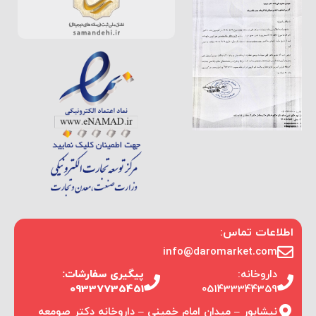
اطلاعات تماس:
info@daromarket.com
داروخانه:
پیگیری سفارشات:
09337735451
051433344359
نیشابور – میدان امام خمینی – داروخانه دکتر صومعه