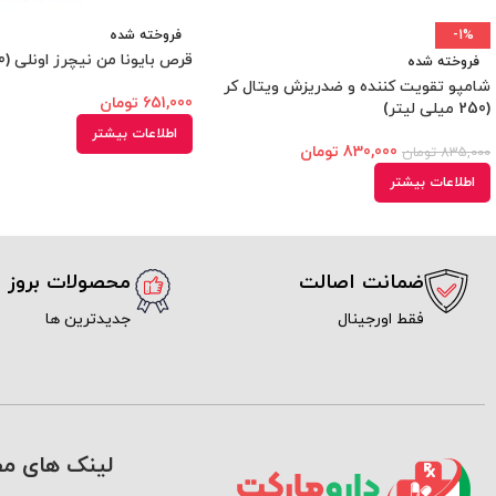
-1%
فروخته شده
قرص بایونا من نیچرز اونلی (30 عددی)
فروخته شده
شامپو تقویت کننده و ضدریزش ویتال کر
651,000
تومان
(250 میلی لیتر)
اطلاعات بیشتر
830,000
تومان
835,000
تومان
اطلاعات بیشتر
ضمانت اصالت
محصولات بروز
فقط اورجینال
جدیدترین ها
لینک های مف