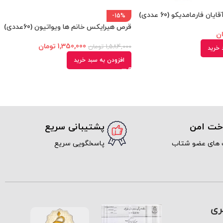
ن فارمامدیکو (60 عددی)
-15%
قرص هیرایکس خانم ها ویواتیون (60عددی)
ان
1,350,000
تومان
1,584,000
تومان
 خرید
افزودن به سبد خرید
اخت امن
پشتیبانی سریع
 های عضو شتاب
پاسخگویی سریع
ری