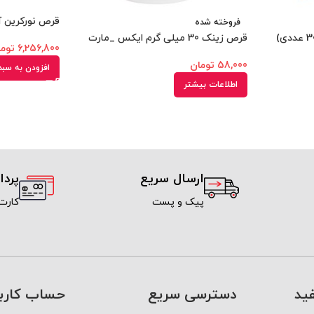
قرص نورکرین آقایا
فروخته شده
قرص زینک 30 میلی گرم ایکس _مارت
6,256,800
توم
58,000
تومان
افزودن به سبد
اطلاعات بیشتر
ارسال سریع
پرد
پیک و پست
کارت
ید
دسترسی سریع
حساب کارب