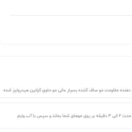
دهنده مقاومت مو صاف کننده بسیار عالی مو حاوی کراتین هیدرولیز شده
پس از خیس نمودن موها مقداری از شامپو آگرادو را بر روی کف سر خود قرار دهید و به آرامی ماساژ دهید و اجازه دهید کف حاصله به مدت ۲ الی ۳ دقیقه بر روی موهای شما بماند و سپس با آب ولرم