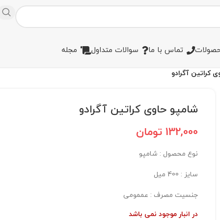
صولات
تماس با ما
سوالات متداول
مجله
ی کراتین آگرادو
شامپو حاوی کراتین آگرادو
132,000
تومان
نوع محصول : شامپو
سایز : 400 میل
جنسیت مصرف : عممومی
در انبار موجود نمی باشد