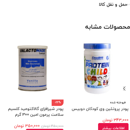
حمل و نقل کالا
محصولات مشابه
فروخته شده
-22%
پودر پروتئین وی کودکان دوبیس
پودر شیرافزای گالاکتومید کلسیم
سلامت پرمون امین 300 گرم
343,000
تومان
350,000
تومان
450,000
تومان
اطلاعات بیشتر