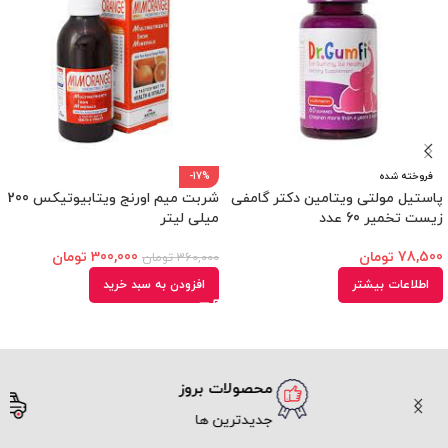
فروخته شده
-17%
پاستیل مولتی ویتامین دکتر گامفی
شربت میم اورنج ویتابیوتیکس 200
زیست تخمیر 60 عدد
میلی لیتر
78,500
تومان
300,000
تومان
360,000
تومان
اطلاعات بیشتر
افزودن به سبد خرید
محصولات بروز
ارسال سریع
جدیدترین ها
پیک و پست