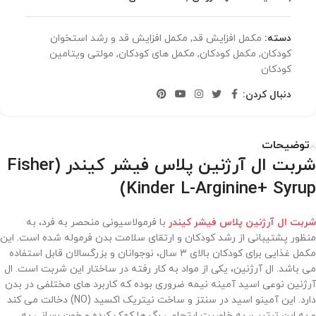
دسته:
مکمل افزایش قد
,
مکمل افزایش قد و رشد استخوان
کودکان
,
مکمل کودکان
,
مکمل های کودکان
,
مولتی ویتامین
کودکان
دنبال کردن:
توضیحات
شربت ال آرژنین پلاس فیشر کیندر (Fisher
Kinder L-Arginine+ Syrup)
شربت ال آرژنین پلاس فیشر کیندر
با فرمولاسیونی منحصر به فرد، به
منظور پشتیبانی از رشد کودکان و ارتقای سلامت بدن فرموله شده است. این
مکمل غذایی برای کودکان بالای 3 سال، نوجوانان و بزرگسالان قابل استفاده
می باشد. ال آرژنین، یکی از مواد به کار رفته در ساختار این شربت است. ال
آرژنین نوعی اسید آمینه نیمه ضروری بوده که کاربرد های مختلفی در بدن
دارد. این آمینو اسید در سنتز و ساخت نیتریک اکسید (NO) دخالت می کند
و به این ترتیب، به خاصیت ارتجاعی رگ ها کمک کرده و خون رسانی به