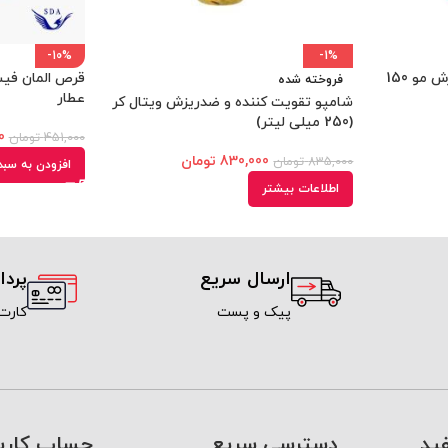
-10%
-1%
شامپو تقویت کننده و ضد ریزش مو 150
فروخته شده
عطار
شامپو تقویت کننده و ضدریزش ویتال کر
(250 میلی لیتر)
0
451,000
تومان
830,000
تومان
835,000
تومان
افزودن به سبد
اطلاعات بیشتر
ارسال سریع
پرد
پیک و پست
کارت
ید
دسترسی سریع
حساب کارب