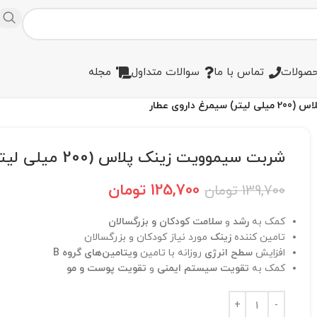
صولات
تماس با ما
سوالات متداول
مجله
داروی عطار
شربت سیموویت زینک پلاس (200 میلی لیتر) سیمرغ داروی عطار
125,700
تومان
139,700
تومان
کمک به
رشد
و
سلامت کودکان و بزرگسالان
تامین کننده
زینک
مورد نیاز کودکان و بزرگسالان
افزایش
سطح انرژی
روزانه با تامین
ویتامین‌های گروه B
کمک به
تقویت سیستم ایمنی
و
تقویت پوست و مو