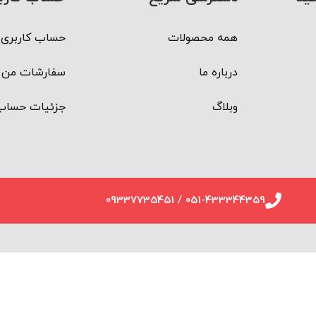
همه محصولات
حساب کاربری 
درباره ما
سفارشات من
وبلاگ
جزئیات حساب
051-433344359 / 09337735451