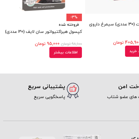
-3%
قرص المان فیت (30 عددی) سیمرغ داروی
فروخته شده
کپسول هیراکتیواتور سان لایف (30 عددی)
405,90
تومان
95,000
تومان
98,100
تومان
 خرید
اطلاعات بیشتر
اخت امن
پشتیبانی سریع
 های عضو شتاب
پاسخگویی سریع
ری