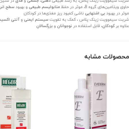
شربت سیموویت زینک پلاس، به رشد طبیعی
ذهنی
،
جسمی
و
قدی
در سنین 
حاوی ویتامین‌های گروه
B
، موثر در حفظ
متابولیسم
طبیعی
و بهبود
سطح
انر
موثر در بهبود
بی اشتهایی
ناشی کمبود ریز مغذی‌ها در کودکان
شربت سیموویت زینک پلاس ، کمک به تقویت
سیستم ایمنی
و
آنتی اکسید
علاوه بر
کودکان
، قابل استفاده در
نوجوانان
و
بزرگسالان
محصولات مشابه