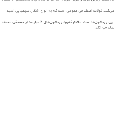
کند. فولات اصطلاحی عمومی است که به انواع اشکال شیمیایی اسید
برای متابولیزم چربی ها و کربوهیدرات ها در بدن مورد استفاده قرار می گیرند. ترشح بسیاری از آنزیم‌ها و هورمون ها نیز وابسته به این ویتامین‌ها است. علائم کمبود ویتامین‌های B عبارتند از خستگی، ضعف