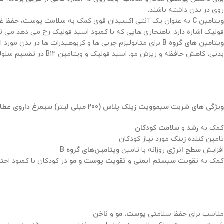
روی در بدن داشته باشند.
ویتامین C
به عنوان یک آنتی اکسیدان قوی کمک به سلامت پوست، حفظ غشا
فولیک اشاره دارد. ناهنجاری هایی که با کمبود اسید فولیک رخ می دهد می ت
ویتامین های گروه B
بدنی، کاهش حافظه و ریزش مو. اسید فولیک و ویتامین B12 در تقسیم سلولی نقش دارند. ویتامین B12 به تشکیل طبیعی گلبول قرمز و کاهش خستگی کمک می کند.
ویژگی های شربت سیموویت زینک پلاس (200 میلی لیتر) سیمرغ داروی عطار:
کمک به
رشد
و
سلامت کودکان
تامین کننده
زینک
مورد نیاز کودکان
افزایش
سطح انرژی
روزانه با تامین
ویتامین‌های گروه B
کمک به
تقویت سیستم ایمنی
و
تقویت پوست و مو
در کودکان با کمبود احت
مناسب برای حفظ سلامتی
پوست
،
مو
و
ناخن