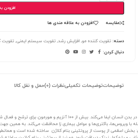
افزودن به
مقایسه
افزودن به علاقه مندی ها
دسته:
تقویت کننده مو
,
افزایش رشد
,
تقویت سیستم ایمنی
,
تقویت ک
دنبال کردن:
توضیحات
توضیحات تکمیلی
نظرات (0)
حمل و نقل کالا
یکـی از عناصر مهم و ضروی است که نقش بسیار مهم و حیاتی در بدن انسـ
ه با ویروس‌ها، باکتری‌ها و عوامل بیماری زا محافظت می‌کند. به همین جهت
: بخش اعظمی از پوست از پروتئینی بنام کلاژن ساخته شده است و همانطور ک
ایی و یا مکمل زینک دریافت شود. مو نیز از پروتئینی بنام کراتین ساخته شد