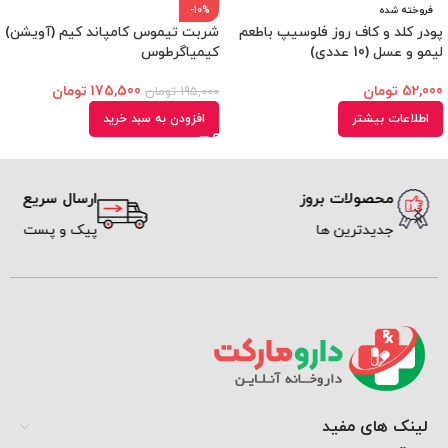
فروخته شده
-10%
پودر کلد و کاف روز فلوسیپ باطعم
شربت تیموس کامپاند کیم (آویشن)
لیمو و عسل (10 عددی)
کیمیاگرطوس
52,000
تومان
175,500
تومان
195,000
تومان
اطلاعات بیشتر
افزودن به سبد خرید
محصولات بروز
ارسال سریع
جدیدترین ها
پیک و پست
لینک های مفید