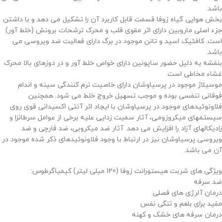
باشد.
بخش هوایی گیاه زوفا قسمت قابل کاربرد آن را تشکیل می دهد و با داشتن
جزء اصلی ماروبین دارای اثر مقوی قلب و محرک ترشحات برونش (خلط آور)
است. کافئیک اسید و تانن موجود در برگ دارای فعالیت ضد ویروسی می
باشد.
بنفشه به دلیل حضور ساپونین دارای خواص خلط آور و در دوزهای بالا محرک
غشاء مخاطی است.
موسیلاژ موجود در پرسیاوشان دارای خاصیت نرم کنندگی سینه و اندام
فوقانی تنفسی بوده و موجب تسهیل خروج خلط می شود. همچنین
فلاونوئیدهای موجود در پرسیاوشان با ایجاد اثر آنتی اکسیدانی قوی روی
سیستمهای میکروزومی، آثار سمیت زدایی علیه برخی از عوامل سرطانزا و
رادیکالهای آزاد را افزایش می دهد. آثار ضد میکروبی، ضد قارچی و ضد
ویروسی پرسیاوشان نیز در ارتباط با وجود فلاونوئیدهای ذکر شده موجود در
آن می باشد.
ویژگی های شربت هیستورانت زوفا (120 میلی لیتر) کیمیاگرطوس:
ضد سرفه
درمان آلرژی های فصلی
مفید برای بلغم و تنگی نفس
درمان سرفه های خشک و کهنه