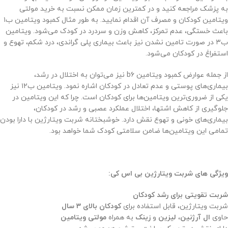
به پزشک مراجعه کنید و در کمترین زمان ممکن نسبت به خرید مولتی
ویتامین کودکان و مصرف آن اقدام نمایید. به طور مثال کمبود ویتامین ب۱
باعث خستگی، عدم تمرکز، کاهش وزن و سردرد در کودک می‌شود. ویتامین
ب۳ در صورت تامین نشدن نیز باعث بیماری پلی گراندی، درد شکم، تهوع و
استفراغ در کودکان می‌شود.
از جمله عوارض کمبود ویتامین b۶ نیز می‌توان به اختلال در رشد،
بیماری‌های پوستی و عدم تعادل در کودکان اشاره نمود. ویتامین ب۱۲ نیز
یکی از ضروری‌ترین ویتامین‌ها برای کودکان است. چرا که این ویتامین در
جلوگیری از کاهش اشتها، اختلال عملکرد عصبی و رشد در کودکان،
بیماری‌های خونی و تهوع نقش دارد. خوشبختانه شربت ویتارژین با دارا بودن
تمامی این ویتامین‌ها ضامن سلامتی کودک شما خواهد بود.
ویژگی های شربت ویتارژین بی اس کی:
شربت تقویتی برای رشد کودکان
شربت ویتارژین، قابل استفاده برای
کودکان بالای 3 سال
حاوی
ال آرژنین
،
لیزین
و
زینک
به همراه
مولتی ویتامین