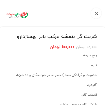
برای بزرگنمایی کلیک کنید
شربت گل بنفشه مرکب بایر بهسازدارو
100,000
تومان
112,000
تومان
رفع سرفه
تب،
خشونت و گرفتگی صدا (مخصوصا در خوانندگان و مداحان)،
گلودرد،
التهاب گلو،
خشکی گلو و بهبود برونشیت