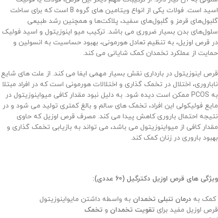
اسید است. فولات یکی از انواع ویتامین های گروه B است که برای ساخت
گلبول‌های قرمز و گلبول‌های سفید، پلاکت‌ها و همچنین رشد طبیعی
سلول‌های بدن بسیار ضروری می باشد. ترکیب میو اینوزیتول و اسید فولیک
در قرص اوزیل، به تنظیم تعادل هورمونی، بهبود حساسیت به انسولین و
حمایت از عملکرد تخمدان کمک شایانی می کند.
قرص اینوزیتول در بارداری نقش بسیار مهمی ایفا می کند. از علت های شایع
ناباروری، اختلال در تخمک گذاری و اختلالات هورمونی است که در افراد مبتلا
به PCOS ممکن است دیده شود. به دلیل نبود مقدار کافی میواینوزیتول در
مایع فولیکولی این افراد، تخمک های سالم و بالغ کمتری تولید می شود و در
نتیجه احتمال باروری کاهش پیدا می کند. مصرف قرص اوزیل که حاوی
مقدار کافی از
میواینوزیتول می باشد، می تواند به بازیابی تخمک گذاری و
بهبود باروری در زنان کمک کند.
ویژگی های قرص اوزیل دکترگیل (60 عددی):
کمک به
درمان تنبلی تخمدان
به واسطه داشتن مایواینوزیتول
قرص اوزیل مفید برای
تقویت تخمدان
و
تخمک