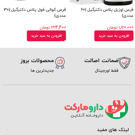
قرص اوزیل پلاس دکترگیل (60
قرص کوالی فول پلاس دکترگیل (30
عددی)
عددی)
1,120,000
تومان
224,400
تومان
افزودن به سبد خرید
افزودن به سبد خرید
ضمانت اصالت
محصولات بروز
فقط اورجینال
جدیدترین ها
لینک های مفید