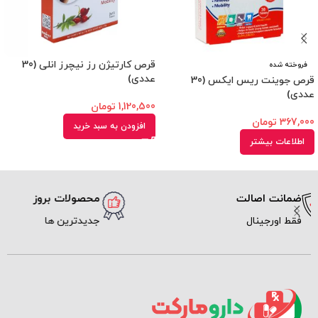
قرص کارتیژن رز نیچرز انلی (30
فروخته شده
عددی)
قرص جوینت ریس ایکس (30
عددی)
1,120,500
تومان
367,000
تومان
افزودن به سبد خرید
اطلاعات بیشتر
محصولات بروز
ارسال سریع
جدیدترین ها
پیک و پست