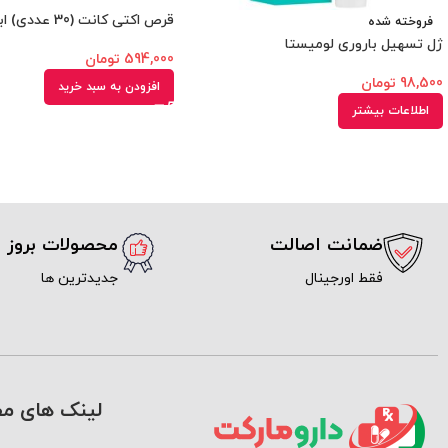
قرص اکتی کانت (30 عددی) ابیان دارو
فروخته شده
ژل تسهیل باروری لومیستا
594,000
تومان
98,500
تومان
افزودن به سبد خرید
اطلاعات بیشتر
ضمانت اصالت
محصولات بروز
فقط اورجینال
جدیدترین ها
لینک های مف