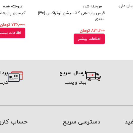
فروخته شده
فروخته شده
قرص وایتاهی کانسپشن نوتراکس (30)
کپسول پاورهلس س
عددی
726,000
تومان
831,600
تومان
اطلاعات بیشت
اطلاعات بیشتر
ارسال سریع
پرد
پیک و پست
کارت
ید
دسترسی سریع
حساب کارب