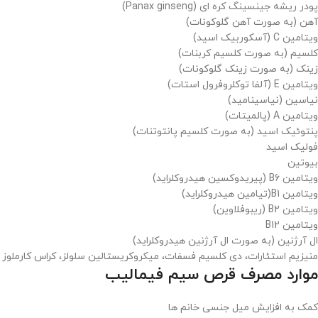
پودر ریشه جینسینگ کره ای (Panax ginseng)
آهن (به صورت آهن گلوکونات)
ویتامین C (آسکوربیک اسید)
کلسیم (به صورت کلسیم کربنات)
زینک (به صورت زینک گلوکونات)
ویتامین E (آلفا توکلروفرول استات)
نیاسین (نیاسینامید)
ویتامین A (پالمیتات)
پنتوئیک اسید (به صورت كلسيم پانتوتنات)
فولیک اسید
بیوتین
ویتامین B6 (پیریدوکسین هیدروکلراید)
ویتامین B1(تیامین هیدروکلراید)
ویتامین B2 (ریبوفلاوین)
ویتامین B12
ال آرژنین (به صورت ال آرژنین هیدروکلراید)
منیزیم استئارات، دی کلسیم فسفات، میکروکریستالین سلولز، کراس کارملوز 
موارد مصرف قرص سیم فیمالیب
کمک به افزایش میل جنسی خانم ها