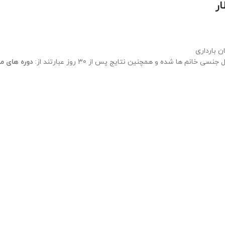
ر
ن بارداری
دوره های م