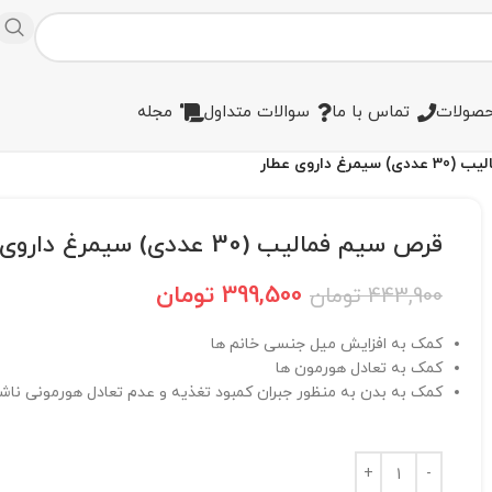
صولات
تماس با ما
سوالات متداول
مجله
غ داروی عطار
قرص سیم فمالیب (30 عددی) سیمرغ داروی عطار
399,500
تومان
443,900
تومان
کمک به افزایش میل جنسی خانم ها
کمک به تعادل هورمون ها
کمک به بدن به منظور جبران کمبود تغذیه و عدم تعادل هورمونی ناشی