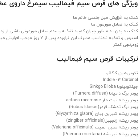
ویژگی های قرص سیم فیمالیب سیمرغ داروی عطا
کمک به افزایش میل جنسی خانم ها
کمک به تعادل هورمون ها
کمک به بدن به منظور جبران کمبود تغذیه و عدم تعادل هورمونی ناشی از زما
استرس و تغذیه نامناسب مصرف این فراورده پس از 7 روز موجب افزایش میل جنسی خانم ها شده و همچنین نتایج پس از 30 روز عبارتند از:
زودرنجی کمتر
ترکیبات قرص سیم فیمالیب
تئوبرومین کاکائو
Indole -3 Carbinol
جینکوبیلوبا Ginkgo Biloba
پودر برگ دامیانا (Turnera diffusa)
پودر ریشه توت مار actaea racemose
پودر برگ تمشک قرمز(Rubus Idaeus)
پودر ریشه شیرین بیان (Glycyrrhiza glabra)
پودر ریشه زنجبیل(zingiber officinale)
پودر ریشه سنبل الطیب (Valeriana officinalis)
پودر ریشه تیریشه (Pueraria montana)