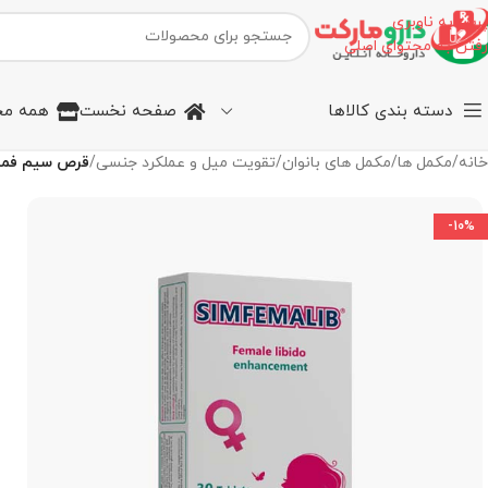
پرش به ناوبری
رفتن به محتوای اصلی
دسته بندی کالاها
صفحه نخست
همه مح
خانه
/
مکمل ها
/
مکمل های بانوان
/
تقویت میل و عملکرد جنسی
/
قرص سیم فمالیب (30 عددی) سیمر
-10%