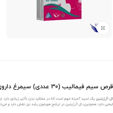
برای بزرگنمایی کلیک کنید
قرص سیم فیمالیب (30 عددی) سیمرغ داروی عطار
ال-آرژینین
ایمنی دارد. همچنین، ال-آرژینین در ترشح هورمون رشد نیز نقش دارد و می‌تو