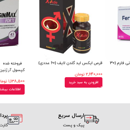
ساشه فرتی بیوتیک وومن فرتی فارم (30
قرص ایکس اید گلدن لایف (60 عددی)
فروخته شده
کپسول آرژنین 
2,640,000
تومان
1,138,500
توما
افزودن به سبد خرید
اطلاعات بیشت
ارسال سریع
پرد
پیک و پست
کارت