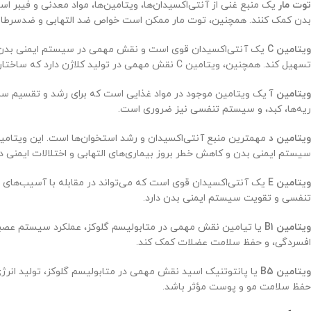
توت مار
یک منبع غنی از آنتی‌اکسیدان‌ها، ویتامین‌ها، مواد معدنی و فیبر 
بدن کمک کنند. همچنین، توت مار ممکن است خواص ضد التهابی و ضدسرطانی 
ویتامین C
یک آنتی‌اکسیدان قوی است و نقش مهمی در سیستم ایمنی بدن دارد. ا
تسهیل کند. همچنین، ویتامین C نقش مهمی در تولید کلاژن دارد که ساختار و قوام بافت‌های بدن را تقویت می‌کند و در بهبود بهبود و بهسازی زخم‌ها و مجروحیت‌ها نیز مؤثر است.
ویتامین آ
یک ویتامین موجود در مواد غذایی است که برای رشد و تقسیم س
ریه‌ها، کبد، و سیستم تنفسی نیز ضروری است.
ویتامین د
مهمترین منبع آنتی‌اکسیدان و رشد استخوان‌ها است. این ویتام
سیستم ایمنی بدن و کاهش خطر بروز بیماری‌های التهابی و اختلالات ایمنی د
ویتامین E
تنفسی و تقویت سیستم ایمنی بدن دارد.
ویتامین B1
یا تیامین نقش مهمی در متابولیسم گلوکز، عملکرد سیستم عصبی،
افسردگی، و حفظ سلامت عضلات کمک کند.
ویتامین B5
یا پانتوتنیک اسید نقش مهمی در متابولیسم گلوکز، تولید انر
حفظ سلامت مو و پوست مؤثر باشد.