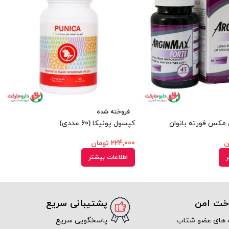
فروخته شده
مکس فورته بانوان
کپسول پونیکا (60 عددی)
ن
224,000
تومان
ر
اطلاعات بیشتر
اخت امن
پشتیبانی سریع
 های عضو شتاب
پاسخگویی سریع