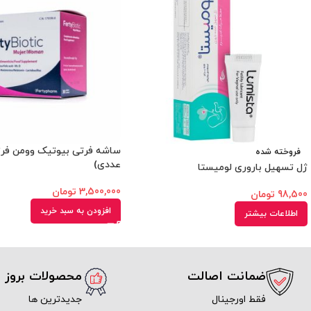
فروخته شده
عددی)
ژل تسهیل باروری لومیستا
3,500,000
تومان
98,500
تومان
افزودن به سبد خرید
اطلاعات بیشتر
ضمانت اصالت
محصولات بروز
فقط اورجینال
جدیدترین ها