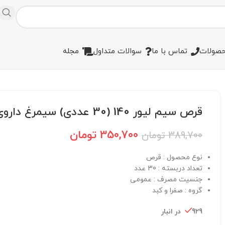
صولات
تماس با ما
سوالات متداول
مجله
قرص سیم لیور 140 (30 عددی) سیمرغ داروی عطار
350,700
تومان
389,700
تومان
نوع محصول : قرص
تعداد دربسته : 30 عدد
جنسیت مصرف : عمومی
گروه : صفرا و کبد
929 در انبار