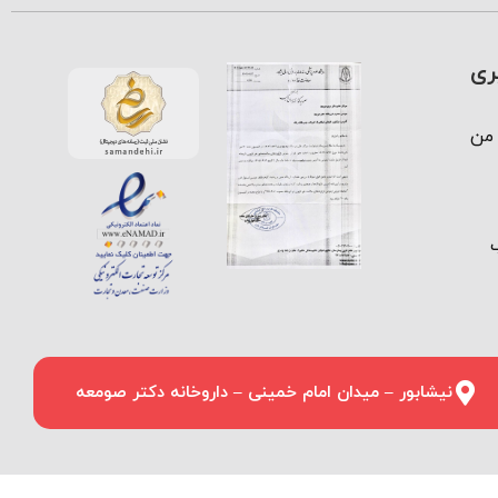
ری
من
نیشابور – میدان امام خمینی – داروخانه دکتر صومعه