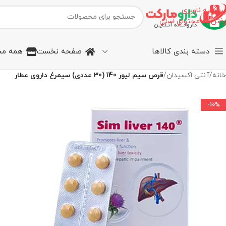
پرش به ناوبری
رفتن به محتوای اصلی
دسته بندی کالاها
صفحه نخست
همه مح
خانه
/
آنتی اکسیدان
/
قرص سیم لیور 140 (30 عددی) سیمرغ داروی عطار
-10%