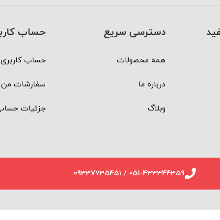
ید
دسترسی سریع
حساب کارب
همه محصولات
حساب کاربری 
درباره ما
سفارشات من
وبلاگ
جزئیات حساب
051-433344359 / 09337735451