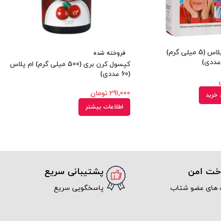
کپسول زینک پلاس (5 میلی گرم)
فروخته شده
کپسول کرن بری (500 میلی گرم) ام پلاس
(60 عددی)
291,000
تومان
 خرید
اطلاعات بیشتر
اخت امن
پشتیبانی سریع
 های عضو شتاب
پاسخگویی سریع