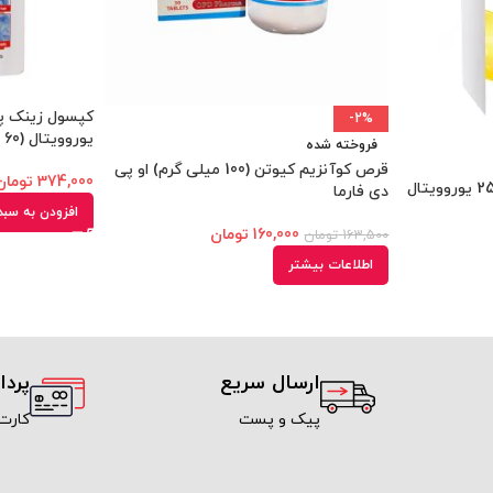
-2%
یوروویتال (60 عددی)
فروخته شده
قرص کوآنزیم کیوتن (100 میلی گرم) او پی
374,000
تومان
قرص جویدنی ویتامین سی 250 یوروویتال
دی فارما
افزودن به سبد
160,000
تومان
163,500
تومان
اطلاعات بیشتر
ارسال سریع
پرد
پیک و پست
کارت