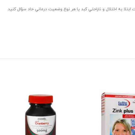
بتلا به اختلال و ناراحتي كبد يا هر نوع وضعيت درماني حاد سؤال كنيد.