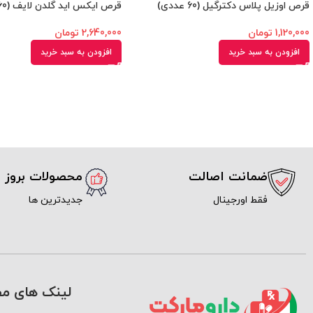
قرص اوزیل پلاس دکترگیل (60 عددی)
قرص ایکس اید گلدن لایف (60 عددی)
1,120,000
تومان
2,640,000
تومان
افزودن به سبد خرید
افزودن به سبد خرید
ضمانت اصالت
محصولات بروز
فقط اورجینال
جدیدترین ها
لینک های مف