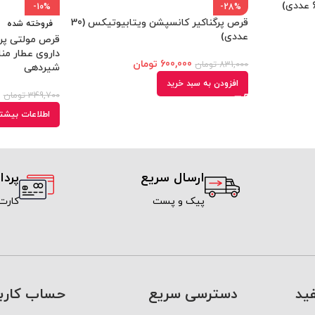
-10%
-28%
قرص پرگناکیر کانسپشن ویتابیوتیکس (30
فروخته شده
عددی)
داروی عطار منا
600,000
تومان
831,000
تومان
شیردهی
افزودن به سبد خرید
0
349,700
تومان
اطلاعات بیشت
ارسال سریع
پرد
پیک و پست
کارت
ید
دسترسی سریع
حساب کارب