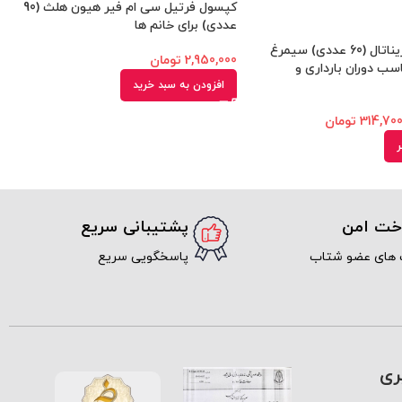
کپسول فرتیل سی ام فیر هیون هلث (90
عددی) برای خانم ها
قرص مولتی پریناتال (60 عددی) سیمرغ
2,950,000
تومان
سب دوران بارداری و
افزودن به سبد خرید
314,70
تومان
ر
اخت امن
پشتیبانی سریع
 های عضو شتاب
پاسخگویی سریع
ری