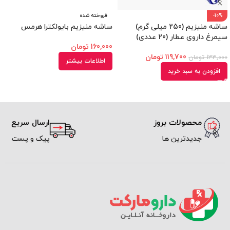
-10%
فروخته شده
ساشه منیزیم (250 میلی گرم)
ساشه منیزیم بایولکترا هرمس
سیمرغ داروی عطار (20 عددی)
160,000
تومان
119,700
تومان
133,000
تومان
اطلاعات بیشتر
افزودن به سبد خرید
محصولات بروز
ارسال سریع
جدیدترین ها
پیک و پست