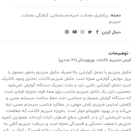
دسته:
ریکاوری عضلات
,
اسپاسم عضلانی
,
گرفتگی عضلات
,
منیزیم
دنبال کردن:
توضیحات
قرص منیزیم لاکتات یوروویتال (60 عددی):
مکمل منیزیم با تحمل گوارشی بالا:مصرف مکمل منیزیم به‌طور معمول با
بروز عوارض گوارشی همراه است. مکمل منیزیم لاکتات به‌دلیل وجود لاکتیک
اسید تحمل گوارشی بالایی دارد و باعث تحریک دستگاه گوارش نمی‌شود.
به‌همین دلیل یک مکمل منیزیم مناسب برای همه افراد به‌ویژه افرادی است
که دستگاه گوارش ضعیف و حساسی دارند.حفظ سلامت سیستم عصبی و
کاهش استرس:منیزیم نقش مهمی در عملکرد مناسب سیستم عصبی ایفا
می‌کند و در بهبود خلق‌وخو موثر است. به‌ویژه منیزیم لاکتات که مطالعات
جدید اثربخشی آن را در کاهش سطح اضطراب اثبات کرده‌اند. همچنین کمبود
منیزیم با ضعف، خستگی و افسردگی همراه است و دریافت منیزیم کافی به
کاهش خستگی، افزایش سطح انرژی و تسکین علائم افسردگی کمک می‌کند.