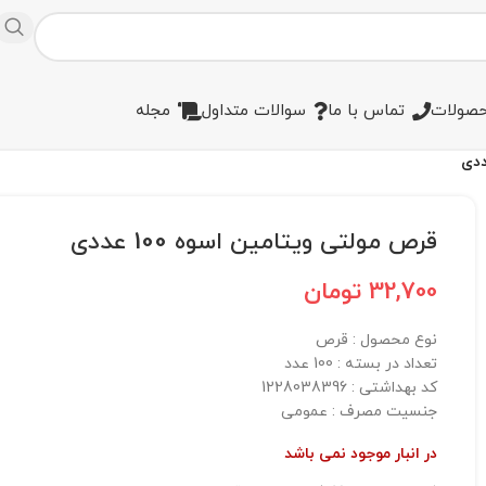
صولات
تماس با ما
سوالات متداول
مجله
قرص مولتی ویتامین اسوه 100 عددی
32,700
تومان
نوع محصول :‌ قرص
تعداد در بسته :‌ 100 عدد
کد بهداشتی :‌ 1228038396
جنسیت مصرف :‌ عمومی
در انبار موجود نمی باشد