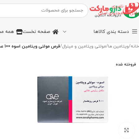
پرش به ناوبری
رفتن به محتوای اصلی
دسته بندی کالاها
صفحه نخست
همه مح
خانه
/
ویتامین ها
/
مولتی ویتامین و مینرال
/
قرص مولتی ویتامین اسوه 100 عددی
فروخته شده
برای بزرگنمایی کلیک کنید