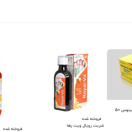
سافت ژل ویتامین ای 400 جالینوس 50
فروخته شده
شربت رویال ویت رها
فروخته شده