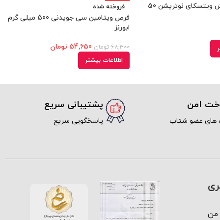
قرص دیلی فرش ویتسکای نوتریشن 50
فروخته شده
قرص ویتامین سی جویدنی 500 میلی گرم
ابورنز
54,650
تومان
68,300
تومان
ر
اطلاعات بیشتر
اخت امن
پشتیبانی سریع
 های عضو شتاب
پاسخگویی سریع
ری
من