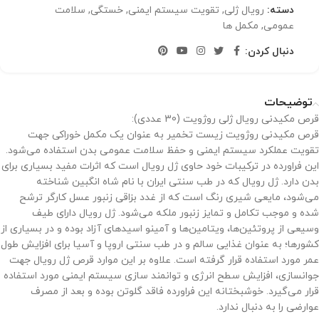
دسته:
رویال ژلی
,
تقویت سیستم ایمنی
,
خستگی
,
سلامت
عمومی
,
مکمل ها
دنبال کردن:
توضیحات
قرص مکیدنی رویال ژلی روژویت (30 عددی):
قرص مکیدنی روژویت زیست تخمیر به عنوان یک مکمل خوراکی جهت
تقویت عملکرد سیستم ایمنی و حفظ سلامت عمومی بدن استفاده می‌شود.
این فراورده در ترکیبات خود حاوی ژل رویال است که اثرات مفید بسیاری برای
بدن دارد. ژل رویال که در طب سنتی ایران با نام شاه انگبین شناخته
می‌شود، مایعی شیری رنگ است که از غدد بزاقی زنبور عسل کارگر ترشح
شده و موجب تکامل و تمایز زنبور ملکه می‌شود. ژل رویال دارای طیف
وسیعی از پروتئین‌ها، ویتامین‌ها و آمینو اسیدهای آزاد بوده و در بسیاری از
کشورها؛ به عنوان غذایی سالم و در طب سنتی اروپا و آسیا برای افزایش طول
عمر مورد استفاده قرار گرفته است. علاوه بر این موارد قرص ژل رویال جهت
جوانسازی، افزایش سطح انرژی و توانمند سازی سیستم ایمنی مورد استفاده
قرار می‌گیرد. خوشبختانه این فراورده فاقد گلوتن بوده و بعد از مصرف
عوارضی را به دنبال ندارد.