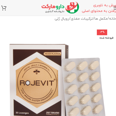
پرش به ناوبری
رفتن به محتوای اصلی
خانه
/
مکمل ها
/
ترکیبات مغذی
/
رویال ژلی
-3%
فروخته شده