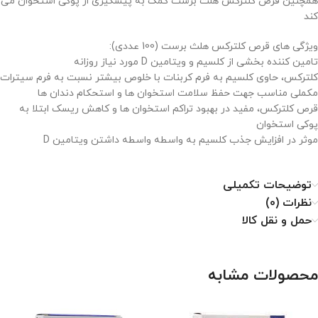
همچنین قرص کلترکس هلث برست کمک به پیشگیری از پوکی استخوان می
کند
ویژگی های قرص کلترکس هلث برست (100 عددی):
تامین کننده بخشی از کلسیم و ویتامین D مورد نیاز روزانه
کلترکس، حاوی کلسیم به فرم کربنات با خلوص بیشتر نسبت به فرم سیترات
مکملی مناسب جهت حفظ سلامت استخوان ها و استحکام دندان ها
قرص کلترکس، مفید در بهبود تراکم استخوان ها و کاهش ریسک ابتلا به
پوکی استخوان
موثر در افزایش جذب کلسیم به واسطه واسطه داشتن ویتامین D
توضیحات تکمیلی
نظرات (0)
حمل و نقل کالا
محصولات مشابه