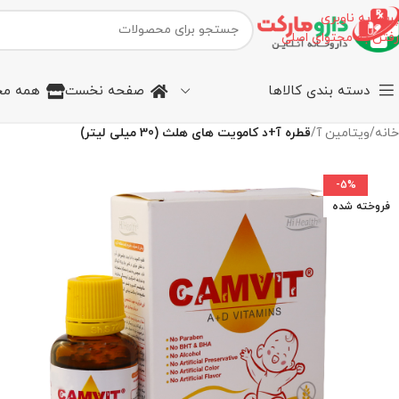
پرش به ناوبری
رفتن به محتوای اصلی
دسته بندی کالاها
صفحه نخست
همه مح
خانه
/
ویتامین آ
/
قطره آ+د کامویت های هلث (30 میلی لیتر)
-5%
فروخته شده