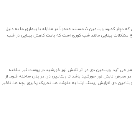
ویتامین A یکی از ضروری ترین مواد مورد نیاز برای تقویت سیستم ایمنی و رشد و تکامل استخوان ها و سلامت بینایی پوست دندان و لثه است. کودکانی که دچار کمبود ویتامین A هستند معمولاً در مقابله با بیماری ها به دلیل
 عمل می‌کنند و بهبود یک بیماری ساده ممکن است برای آنها به کندی صورت بگیرد. علامت های کمبود ویتامین A بروز انواع مشکلات بینایی مانند شب کوری است که باعث کاهش بینایی در شب
ار می آید. ویتامین دی در اثر تابش نور خورشید در پوست نیز ساخته
 تابستان ساعت 10 صبح یا 3 تا 5 عصر که گرمای هوای شدید نیست بدن در معرض تابش نور خورشید باشد تا ویتامین دی در بدن ساخته شود. از
د ویتامین دی افزایش ریسک ابتلا به عفونت ها، تحریک پذیری بچه ها، تاخیر