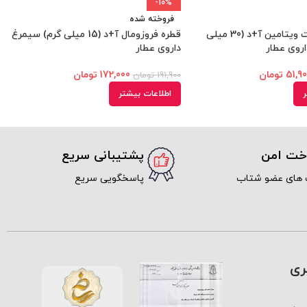
-10%
فروخته شده
قطره سیموویت ویتامین آ+د (30 میلی
قطره فروزومال آ+د (15 میلی گرم) سیمرغ
اروی عطار
داروی عطار
51,9
تومان
172,000
تومان
191,900
تومان
ر
اطلاعات بیشتر
اخت امن
پشتیبانی سریع
 های عضو شتاب
پاسخگویی سریع
ری