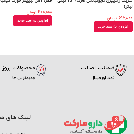
شربت رسپیژن دایونیکس فارما (150 میلی
قطره آهن لیپیفر فورت کیمیا ک
لیتر)
400,000
تومان
696,800
تومان
افزودن به سبد خرید
افزودن به سبد خرید
ضمانت اصالت
محصولات بروز
فقط اورجینال
جدیدترین ها
لینک های مف