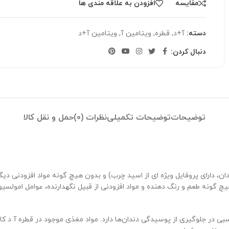
مقایسه
افزودن به علاقه مندی ها
دسته:
آ+د
,
قطره
,
ویتامین آ
,
ویتامین آ+د
دنبال کردن:
توضیحات
توضیحات تکمیلی
نظرات (0)
حمل و نقل کالا
و D در روغن گیاهی (روغن آفتابگردان، دارای پروفایل ویژه ای از اسید چرب) و بدون هیچ گونه
چ گونه طعم و رنگ دهنده و مواد افزودنی از قبیل نگهدارنده، عوامل امولسی
بی در جلوگیری از پوسیدگی دندان‌ها دارد. مواد مغذی موجود در قطره آ د ک