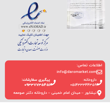
اطلاعات تماس:
info@daromarket.com
داروخانه:
پیگیری سفارشات:
09337735451
051433344359
نیشابور – میدان امام خمینی – داروخانه دکتر صومعه