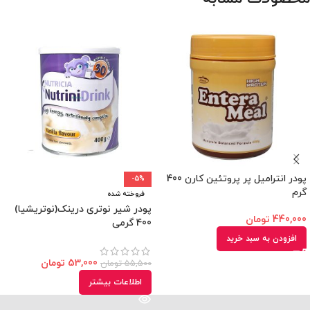
پودر انترامیل پر پروتئین کارن 400
-5%
گرم
فروخته شده
پودر شیر نوتری درینک(نوتریشیا)
440,000
تومان
400 گرمی
افزودن به سبد خرید
53,000
تومان
55,500
تومان
اطلاعات بیشتر