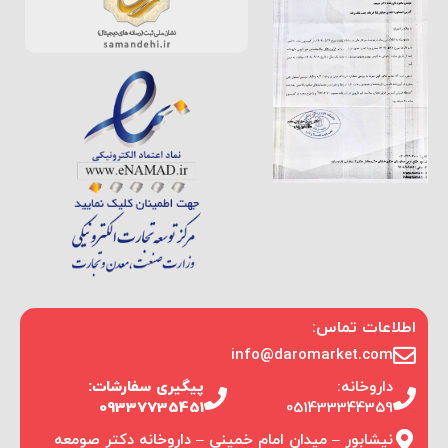
اطلاعات تماس:
info@daromarket.com
داروخانه:
پیگیری سفارشات:
09337735451
051433344359
نیشابور – میدان امام خمینی – داروخانه دکتر صومعه