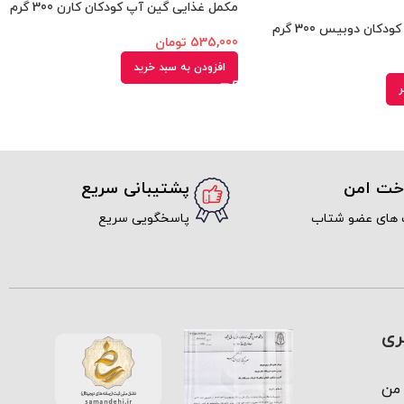
مکمل غذایی گین آپ کودکان کارن 300 گرم
ان دوبیس 300 گرم
535,000
تومان
افزودن به سبد خرید
ر
اخت امن
پشتیبانی سریع
 های عضو شتاب
پاسخگویی سریع
ری
من