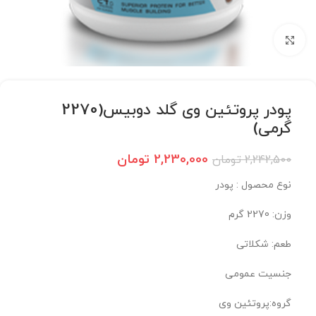
برای بزرگنمایی کلیک کنید
پودر پروتئین وی گلد دوبیس(2270
گرمی)
2,230,000
تومان
2,242,500
تومان
نوع محصول : پودر
وزن: 2270 گرم
طعم: شکلاتی
جنسیت عمومی
گروه:پروتئین وی