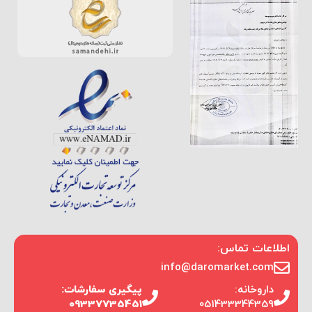
اطلاعات تماس:
info@daromarket.com
داروخانه:
پیگیری سفارشات:
09337735451
051433344359