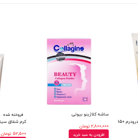
ساشه کلاژینو بیوتی
فروخته شده
ژل شستشو پوست خشک هیدرودرم 150
کرم شقاق سینه هی
2,800,000
تومان
52,500
تومان
افزودن به سبد خرید