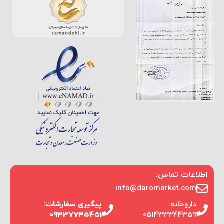
اطلاعات تماس:
info@daromarket.com
داروخانه:
پیگیری سفارشات:
09337735451
051433344359