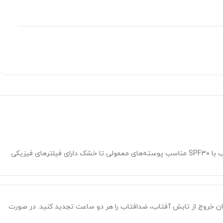
حاوی ویتامین E مقاوم در برابر تشکیل رادیکال‌های آزاد حاوی عصاره‌های گیاهی ضد التهاب و التیام بخش حفاظت در برابر اشعه مضر آفتاب با SPF۳۰ مناسب پوسته‌های معمولی تا خشک دارای فیلترهای فیزیکی
ورشید به آرامی بمالید. تا زمان خروج از تابش آفتاب، ضدافتاب را هر دو ساعت تجدید کنید. در صورت