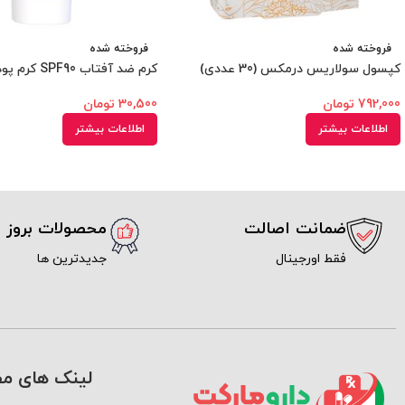
فروخته شده
فروخته شده
کپسول سولاریس درمکس (30 عددی)
کرم ضد آفتاب SPF90 کرم پودری رنگی مای
792,000
تومان
30,500
تومان
اطلاعات بیشتر
اطلاعات بیشتر
ضمانت اصالت
محصولات بروز
فقط اورجینال
جدیدترین ها
لینک های مف