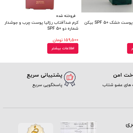
فروخته شده
کرم ضدآفتاب پوست خشک SPF 50 بیکن
کرم ضدآفتاب رزالیا پوست چرب و جوشدار
شماره دو SPF 50
159,500
تومان
ر
اطلاعات بیشتر
اخت امن
پشتیبانی سریع
 های عضو شتاب
پاسخگویی سریع
ری