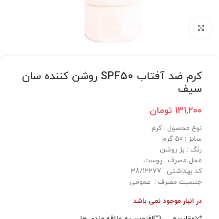
برای بزرگنمایی کلیک کنید
کرم ضد آفتاب SPF50 روشن کننده سان
سیف
131,200
تومان
نوع محصول : کرم
سایز : 50 گرم
رنگ : بژ روشن
محل مصرف : پوست
کد بهداشتی : 38/12277
جنسیت مصرف : عمومی
در انبار موجود نمی باشد
مقایسه
افزودن به علاقه مندی ها