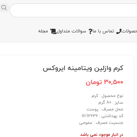
صولات
تماس با ما
سوالات متداول
مجله
کرم وازلین ویتامینه ایروکس
30,500
تومان
نوع محصول : کرم
سایز : 80 گرم
محل مصرف : پوست
کد بهداشتی : 16/12636
جنسیت مصرف : عمومی
در انبار موجود نمی باشد