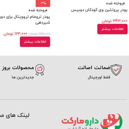
فروخته شده
-2%
پودر پروتئین وی کودکان دوبیس
فروخته شده
پودر ترومام تروویتال برای دورا
343,000
تومان
شیردهی
اطلاعات بیشتر
123,000
تومان
125,000
تومان
اطلاعات بیشتر
ضمانت اصالت
محصولات بروز
فقط اورجینال
جدیدترین ها
لینک های مف