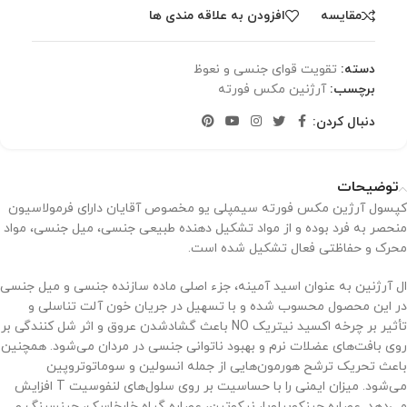
مقایسه
افزودن به علاقه مندی ها
دسته:
تقویت قوای جنسی و نعوظ
برچسب:
آرژنین مکس فورته
دنبال کردن:
توضیحات
کپسول آرژین مکس فورته سیمپلی یو مخصوص آقایان دارای فرمولاسیون
منحصر به فرد بوده و از مواد تشکیل دهنده طبیعی جنسی، میل جنسی، مواد
محرک و حفاظتی فعال تشکیل شده است.
ال آرژنین به ‌عنوان اسید آمینه، جزء اصلی ماده سازنده جنسی و میل جنسی
در این محصول محسوب شده و با تسهیل در جریان خون آلت تناسلی و
تأثیر بر چرخه اکسید نیتریک NO باعث گشادشدن عروق و اثر شل کنندگی بر
روی بافت‌های عضلات نرم و بهبود ناتوانی جنسی در مردان می‌شود. همچنین
باعث تحریک ترشح هورمون‌هایی از جمله انسولین و سوماتوتروپین
می‌شود. میزان ایمنی را با حساسیت بر روی سلول‌های لنفوسیت T افزایش
می‌دهد. عصاره جینکوبیلوبا، نیکوتین، عصاره گیاه خارخاسک، جینسینگ و