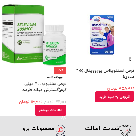
قرص استئوپلاس یوروویتال (45
-17%
عددی)
فروخته شده
قرص سلنیوم(200 میلی
858,000
تومان
گرم)گسترش میلاد فارمد
افزودن به سبد خرید
110,000
تومان
132,000
تومان
اطلاعات بیشتر
ضمانت اصالت
محصولات بروز