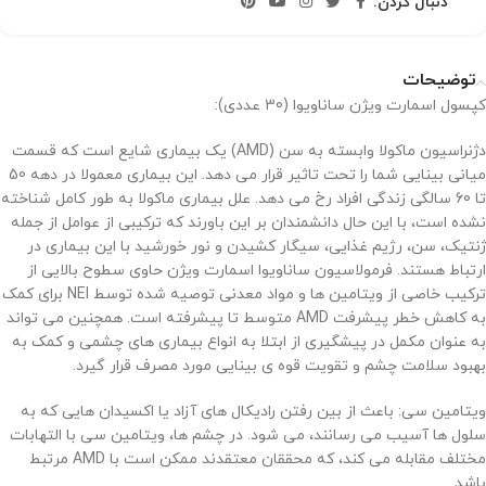
دنبال کردن:
توضیحات
کپسول اسمارت ویژن ساناویوا (30 عددی):
دژنراسیون ماکولا وابسته به سن (AMD) یک بیماری شایع است که قسمت
میانی بینایی شما را تحت تاثیر قرار می دهد. این بیماری معمولا در دهه 50
تا 60 سالگی زندگی افراد رخ می دهد. علل بیماری ماکولا به طور کامل شناخته
نشده است، با این حال دانشمندان بر این باورند که ترکیبی از عوامل از جمله
ژنتیک، سن، رژیم غذایی، سیگار کشیدن و نور خورشید با این بیماری در
ارتباط هستند. فرمولاسیون ساناویوا اسمارت ویژن حاوی سطوح بالایی از
ترکیب خاصی از ویتامین ها و مواد معدنی توصیه شده توسط NEI برای کمک
به کاهش خطر پیشرفت AMD متوسط تا پیشرفته است. همچنین می تواند
به عنوان مکمل در پیشگیری از ابتلا به انواع بیماری های چشمی و کمک به
بهبود سلامت چشم و تقویت قوه ی بینایی مورد مصرف قرار گیرد.
ویتامین سی: باعث از بین رفتن رادیکال های آزاد یا اکسیدان هایی که به
سلول ها آسیب می رسانند، می شود. در چشم ها، ویتامین سی با التهابات
مختلف مقابله می کند، که محققان معتقدند ممکن است با AMD مرتبط
باشد.