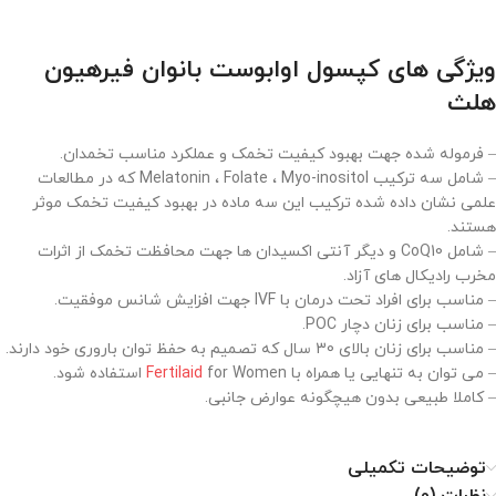
ویژگی های کپسول اوابوست بانوان فیرهیون
هلث
– فرموله شده جهت بهبود کیفیت تخمک و عملکرد مناسب تخمدان.
– شامل سه ترکیب Melatonin ، Folate ، Myo-inositol که در مطالعات
علمی نشان داده شده ترکیب این سه ماده در بهبود کیفیت تخمک موثر
هستند.
– شامل CoQ10 و دیگر آنتی اکسیدان ها جهت محافظت تخمک از اثرات
مخرب رادیکال های آزاد.
– مناسب برای افراد تحت درمان با IVF جهت افزایش شانس موفقیت.
– مناسب برای زنان دچار POC.
– مناسب برای زنان بالای 30 سال که تصمیم به حفظ توان باروری خود دارند.
– می توان به تنهایی یا همراه با
for Women استفاده شود.
Fertilaid
– کاملا طبیعی بدون هیچگونه عوارض جانبی.
توضیحات تکمیلی