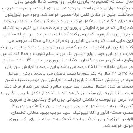
سال است که تصمیم به بـاروری دارند. اووا بوست کاملا طبیعی بدون
هیچگونه عوارض جانبی است. با وجود میزان بالای فولات , اووابوست موجب
محافظت جنین در مقابل نقص لوله عصبی خواهد شد. وجود میو اینوزیتول
به میزان ۲ گرم در این مکمل موجب بهبود چشم گیر عملکرد تخمدان خواهد
شد.زمانی که در مورد افزایش باروری زن و مرد صحبت می کنیم ، به اشتباه
خیلی از زن و شوهرها گمان می کنند که اطلاعات مهم در این رابطه مختص
زوج هایی است که به دلیل ناباروری به مراکز درمانی مختلف مراجعه می
کنند اما این باور اشتباه است چرا که هر زن و مردی باید بداند چطور می تواند
قدرت و توانایی خود را برای داشتن یک فرزند سالم تقویت و حفظ کند.شانس
وقوع حاملگی در صورت فقدان مشکلات ناباروری در سنین 29 تا 33 سال در
هر سیکل ماهانه 20 تا 25 درصد می باشد و این درصد با افزایش سن زنان
به 35 تا 40 سال به یک سوم تا نصف کاهش می یابد.سن یکی از عوامل
مهم در پیدایش مشکلات ناباروری است. افزایش سن موجب ضعیف شدن
تخمک ها شده احتمال تشکیل یک جنین سالم را کمتر می کند از طرف دیگر
موجب افزایش میزان سقط نیز خواهد شد. استفاده از مکمل طبیعی غذایی به
نام قرص اووابوست با داشتن ترکیباتی چون انواع ویتامین های ضروری،
آنتی اکسیدانت ها شامل میواینوزیتول ، ملاتونین،CoQ10، ویتامین E،
عصاره هسته انگور و آلفا لیپوئیک اسید موجب بهبود عملکرد تخمدان،
افزایش انرژی درونی تخمک و ایجاد تخمک های سالم تر برای یک باروری
موفق خواهد شد.