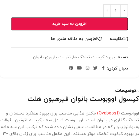
افزودن به سبد خرید
مقایسه
افزودن به علاقه مندی ها
دسته:
بهبود کیفیت تخمک ها
,
تقویت باروری بانوان
دنبال کردن:
توضیحات
کپسول اووبوست بانوان فیرهیون هلث
اووابوست
(Ovaboost)
مکمل غذایی مناسب برای بهبود عملکرد تخـمدان و
تخـمک گذاری در بانوان است . اووابوست شامل سه ترکیب ملاتونین , فولات
,میواینوزیتول که در مطالعات علمی نشان داده شده که ترکیب این سه ماده
در بهبود کیفیت تخمک موثر هستند . این مکمل مناسب برای زنـان بالای 30