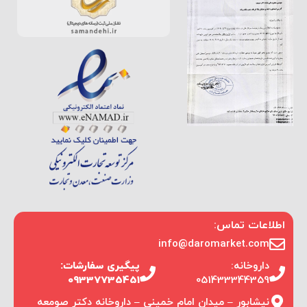
اطلاعات تماس:
info@daromarket.com
داروخانه:
پیگیری سفارشات:
09337735451
051433344359
نیشابور – میدان امام خمینی – داروخانه دکتر صومعه