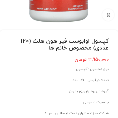
برای بزرگنمایی کلیک کنید
کپسول اوابوست فیر هون هلث (120
عددی) مخصوص خانم ها
3,950,000
تومان
نوع محصول : کپسول
تعداد درقوطی : 120 عدد
گروه : بهبود باروری بانوان
جنسیت :عمومی
شرکت سازنده :ایران تحت لیسانس آمریکا