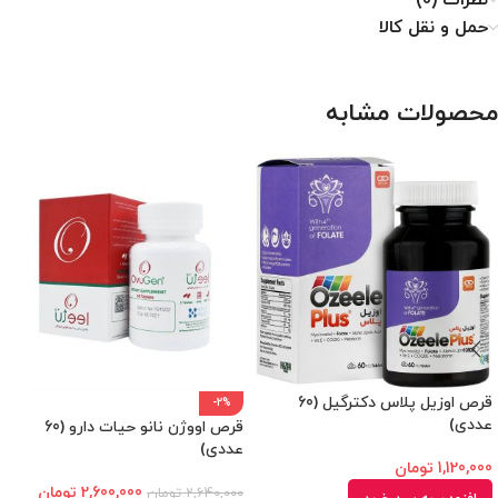
نظرات (0)
حمل و نقل کالا
محصولات مشابه
قرص اوزیل پلاس دکترگیل (60
-2%
عددی)
قرص اووژن نانو حیات دارو (60
عددی)
1,120,000
تومان
2,600,000
تومان
2,640,000
تومان