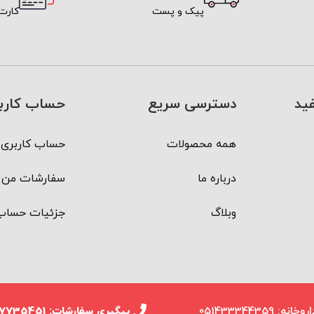
پیک و پست
کارت
ید
دسترسی سریع
حساب کارب
همه محصولات
حساب کاربری 
درباره ما
سفارشات من
وبلاگ
جزئیات حساب
روخانه: 051433344359
پیگیری سفارشات: 09337735451