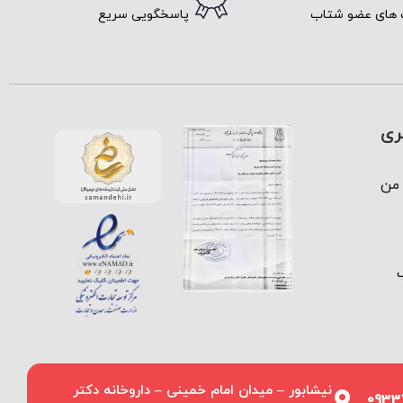
 های عضو شتاب
پاسخگویی سریع
ری
من
نیشابور – میدان امام خمینی – داروخانه دکتر