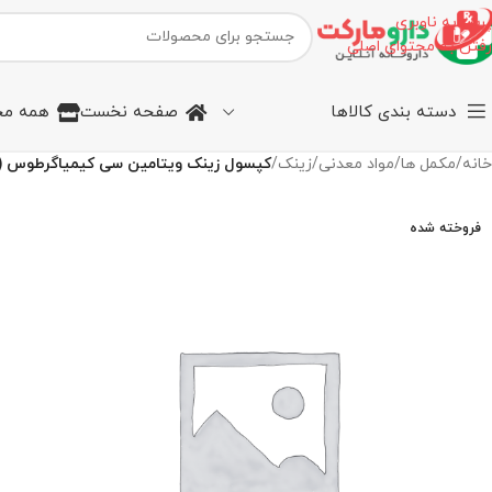
پرش به ناوبری
رفتن به محتوای اصلی
دسته بندی کالاها
صفحه نخست
همه مح
خانه
/
مکمل ها
/
مواد معدنی
/
زینک
/
کپسول زینک ویتامین سی کیمیاگرطوس (60 عددی)
فروخته شده