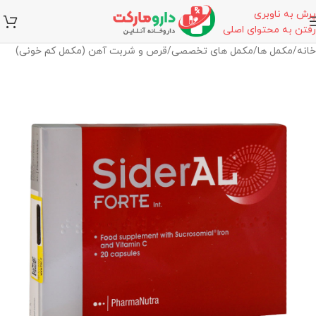
پرش به ناوبری
رفتن به محتوای اصلی
خانه
/
مکمل ها
/
مکمل های تخصصی
/
قرص و شربت آهن (مکمل کم خونی)