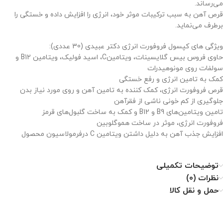
می‌رساند.
قرص آهن به سبب ترکیبات موثر خود، انرژی را افزایش داده و خستگی را
برطرف می‌نماید.
ویژگی های کپسول فروفورت انرژی دکتر عبیدی (30 عددی):
حاوی فروس بیس گلایسینات، ویتامینC، اسید فولیک، ویتامین B12 و
سولفات روی مونوهیدرات
کمک به تامین انرژی و رفع خستگی
قرص فروفورت انرژی، کمک کننده به تامین آهن و روی مورد نیاز بدن
جلوگیری از کم خونی ناشی از فقرآهن
تامین ویتامین‌های B9 و B12 و کمک به ساخت گلبول‌های قرمز
فروفورت انرژی، موثر در ساخت هموگلوبین
افزایش جذب آهن به دلیل داشتن ویتامین C درفرمولاسیون محصول
توضیحات تکمیلی
نظرات (0)
حمل و نقل کالا