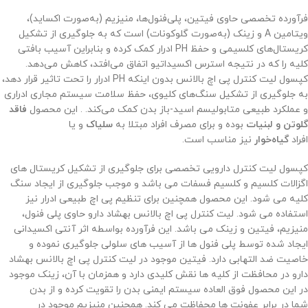
فرآورده تخصصی حاوی فیتین، پلی‌فنول‌ها، منیزیم (به‌صورت اکساید)،
ویتامین A و زینک (به‌صورت گلوکونات) است که به جلوگیری از تشکیل
کریستال‌های کلسیمی و حفظ PH ادرار کمک کرده و بنابراین آسیب بافتی
کلیه را که در نتیجه استرس اکسیداتیو اتفاق می‌افتد، کاهش می‌دهد.
کپسول لیت کنترل پی اچ بالانس بدون اینکه PH ادرار را تحت تاثیر قرار دهد،
به جلوگیری از تشکیل سنگ‌های کلیوی، حفظ سلامت سیستم مجاری ادراری
و عملکرد طبیعی متابولیسم اسید-باز بدن کمک می‌کند. . این محصول
فاقد
گلوتن و لبنیات
بوده و برای مصرف افراد مبتلا به
سلیاک
و یا
افراد
گیاه‌خوار
نیز مناسب است.
کپسول لیت کنترل دارویی تخصصی برای جلوگیری از تشکیل کریستال های
اگزالات کلسیم و کلسیم فسفات می باشد و موجب جلوگیری از ایجاد سنگ
کلیه می شود. این محصول همچنین برای تنظیم پی اچ طبیعی ادرار نیز
استفاده می شود. لیت کنترل پی اچ بالانس بهشاد دارو حاوی پلی فنول،
منیزیم، فیتین و زینک می باشد. این فرآورده بواسطه اثر آنتی اکسیدانی
ایجاد شده توسط پلی فنول ها از آسیب های سلولی جلوگیری نموده و
خاصیت ضد التهابی دارد. فیتین موجود در لیت کنترل پی اچ بالانس بهشاد
دارو در محافظت از کلیه ها نقش کلیدی دارد و همزمان با آن، زینک موجود
در این محصول فوق العاده سیستم ایمنی بدن را تقویت کرده و از بدن
شما در برابر عفونت ها محفاظت می کند. همچنین منیزیم موجود در