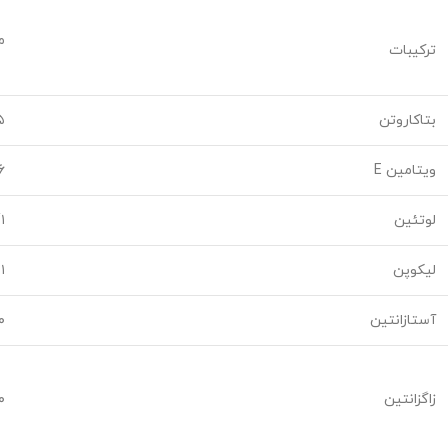
م
ترکیبات
بتاکاروتن
۱۵ می
ویتامین E
۶ میلی گ
لوتئین
۵/۱ 
لیکوپن
۱ میلی گرم
آستازانتین
۵/۰
زاگزانتین
۵/۰