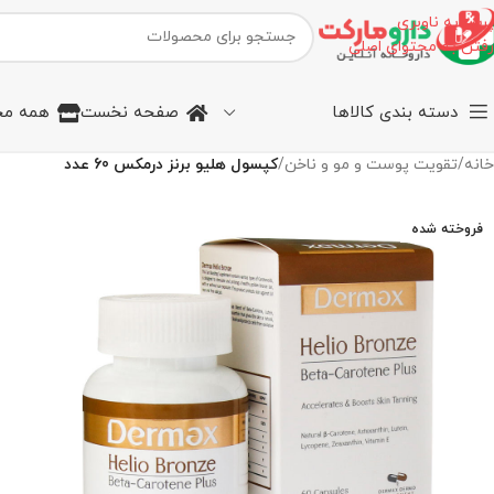
پرش به ناوبری
رفتن به محتوای اصلی
دسته بندی کالاها
صفحه نخست
همه مح
خانه
/
تقویت پوست و مو و ناخن
/
کپسول هلیو برنز درمکس 60 عدد
فروخته شده