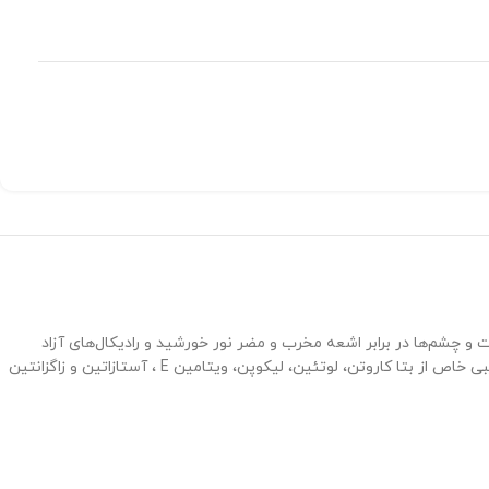
 چشم‌ها در برابر اشعه مخرب و مضر نور خورشید و رادیکال‌های آزاد
مصرف می‌شود. همچنین در برنزه شدن سریع پوست و ماندگاری برنزه شدگی پوست توسط نور خورشید تاثیر بسزایی دارد. مواد طبیعی فراورده شامل ترکیبی خاص از بتا کاروتن، لوتئین، لیکوپن، ویتامین E ، آستازاتین و زاگزانتین