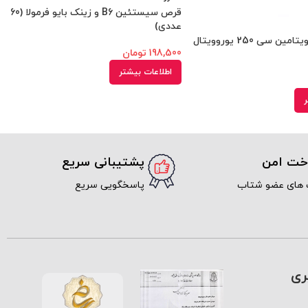
قرص سیستئین B6 و زینک بایو فرمولا (60
عددی)
قرص جویدنی ویتامین سی 250 یوروویتال
198,500
تومان
اطلاعات بیشتر
ر
اخت امن
پشتیبانی سریع
 های عضو شتاب
پاسخگویی سریع
ری