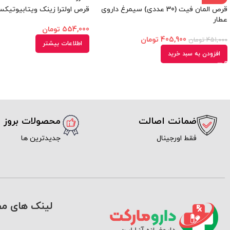
قرص المان فیت (30 عددی) سیمرغ داروی
قرص اولترا زینک ویتابیوتیکس (60 ع
عطار
554,000
تومان
405,900
تومان
451,000
تومان
اطلاعات بیشتر
افزودن به سبد خرید
ضمانت اصالت
محصولات بروز
فقط اورجینال
جدیدترین ها
لینک های مف