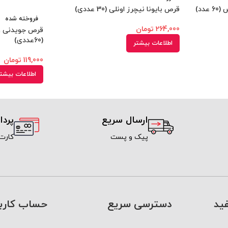
دد)
قرص بایونا نیچرز اونلی (30 عددی)
فروخته شده
264,000
تومان
(60عددی)
اطلاعات بیشتر
119,000
تومان
اطلاعات بیشت
ارسال سریع
پرد
پیک و پست
کارت
ید
دسترسی سریع
حساب کارب