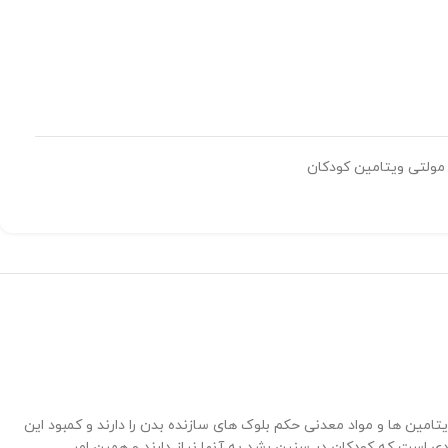
مولتی ویتامین کودکان
مین ها و مواد معدنی حکم بلوک های سازنده بدن را دارند و کمبود این
الای 4 سال طراحی شده است. این کپسول حاوی تمامی موادی است که کودکان در سنین رشد به آنها نیاز دارند و همین امر