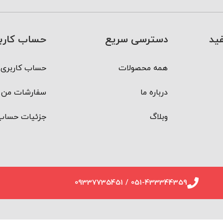
ید
دسترسی سریع
حساب کارب
همه محصولات
حساب کاربری 
درباره ما
سفارشات من
وبلاگ
جزئیات حساب
051-433344359 / 09337735451