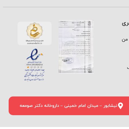
ری
من
نیشابور – میدان امام خمینی – داروخانه دکتر صومعه