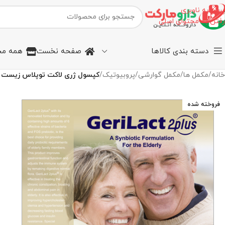
پرش به ناوبری
رفتن به محتوای اصلی
دسته بندی کالاها
صفحه نخست
همه مح
خانه
/
مکمل ها
/
مکمل گوارشی
/
پروبیوتیک
/
کپسول ژری لاکت توپلاس زیست 
فروخته شده