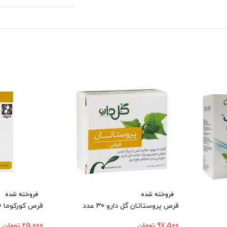
فروخته شده
فروخته شده
قرص پروستاتان گل دارو 30 عدد
قرص کورکوما 50 عددی دینه
97,500
تومان
25,000
تومان