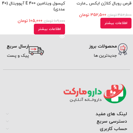
قرص رویال کلاژن ایکس _مارت
کپسول ویتامین E 400 آپوویتال (40
عددی)
352,500
تومان
452,500
تومان
105,000
تومان
109,000
تومان
اطلاعات بیشتر
اطلاعات بیشتر
محصولات بروز
ارسال سریع
جدیدترین ها
پیک و پست
لینک های مفید
دسترسی سریع
حساب کاربری