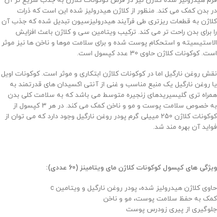
فرم هیدرولیز شده کلاژن نیز در قرص کوکونات کلاژن به جذب سریع تر آن
در بدن کمک می کند. منظور از کلاژن هیدرولیز شده این است که ذرات
کلاژن به قطعات ریزتری طی فرآیند هیدرولیزسیون تبدیل شده که جذب آن
را برای بدن راحت تر می کند. ترکیب ویتامین سی و کلاژن باعث افزایش
الاستیسیته و استحکام پوست شده و برای سلامت موها و ناخن ها نیز موثر
است. کوکونات کلاژن حاوی 30 عدد کپسول است.
نقش روغن نارگیل اما در کوکونات کلاژن ابتکاری و موثر است. کوکونات اویل
یا روغن نارگیل یک منبع مناسب و غنی از آنتی اکسیدان های قدرتمند به
همراه تری گلیسیریدهای زنجیره متوسط می باشد که به سلامت کلی بدن
به خصوص سلامت پوست و مو و ناخن کمک می کند. در هر 3 کپسول از
کوکونات کلاژن 250 مییلی گرم پودر روغن نارگیل وجود دارد که می توان از
فواید آن بهره مند شد.
ویژگی های کپسول کوکونات کلاژن مای ویتامینز (60 عددی):
حاوی کلاژن هیدرولیز شده، پودر روغن نارگیل و ویتامین c
کمک به حفظ سلامت پوست، مو و ناخن
جلوگیری از پیری زودرس پوست