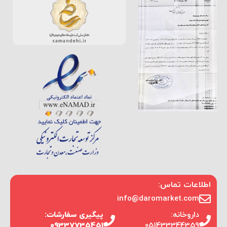
اطلاعات تماس:
info@daromarket.com
داروخانه:
پیگیری سفارشات:
09337735451
051433344359