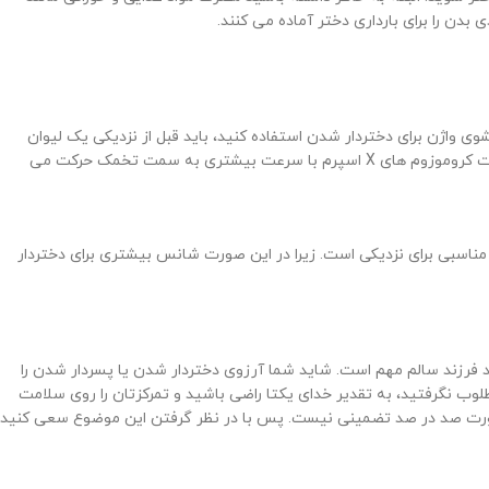
ن را برای بارداری دختر آماده می کنند.
واژن برای دختردار شدن استفاده کنید، باید قبل از نزدیکی یک لیوان
سرکه سفید را در مقداری آب بریزید و واژن خود را با آن شستشو دهید. این کار باعث قلیایی شدن محیط واژن و دختر دار شدن می شود. زیرا در این صورت کروموزوم های X اسپرم با سرعت بیشتری به سمت تخمک حرکت می
ر شدن بیشتر می شود. معمولا 2 یا 4 روز قبل از تاریخ تخمک گذاری، زمان مناسبی برای نزدیکی است. زیرا در این صورت شانس بیشتری برای دختردار
ولد فرزند سالم مهم است. شاید شما آرزوی دختردار شدن یا پسردار شدن را
وب نگرفتید، به تقدیر خدای یکتا راضی باشید و تمرکزتان را روی سلامت
صورت صد در صد تضمینی نیست. پس با در نظر گرفتن این موضوع سعی کنید