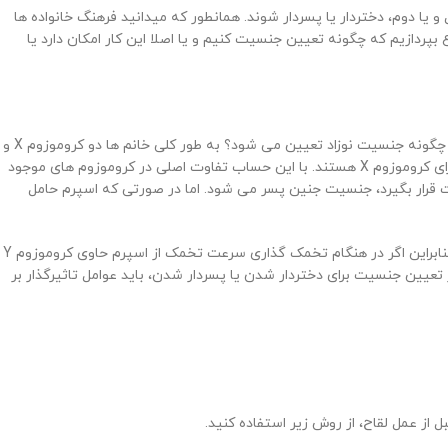
 یا دوم، دختردار یا پسردار شوند. همانطور که میدانید فرهنگ خانواده ها
بپردازیم که چگونه تعیین جنسیت کنیم و یا اصلا این کار امکان دارد یا
اطلاعاتی را در اختیارتان قرار دهیم، بهتر است تا به بررسی این موضوع بپردازیم که اصلا چگونه جنسیت نوزاد تعیین می شود؟ به طور کلی خانم ها دو کروموزوم X و
آقایان یک کروموزوم X و یک کروموزوم Y دارند. اسپرم و تخمک ها حامل یک کروموزوم هستند. این نکته را به خاطر داشته باشید که تمامی تخمک ها دارای کروموزوم X هستند. با این حساب تفاوت اصلی در کروموزوم های موجود
 است. حتما متوجه شدید که جنسیت جنین به مرد بستگی دارد، نه زن. حال اگر کروموزوم X زن در کنار یک اسپرم که حامل کروموزوم Y است قرار بگیرد، جنسیت جنین پسر می شود. اما در صورتی که اسپرم حامل
بهتر است این موضوع را در نظر داشته باشید که کروموزوم Y در مقایسه با کروموزوم X ضعیف تر و سبک تر است. همچنین اندازه آن کوچکتر می باشد. بنابراین اگر در هنگام تخمک گذاری سرعت تخمک از اسپرم حاوی کروموزوم Y
 ماندن کروموزوم Y در اسپرم مردان می شوند. به همین دلیل در تعیین جنسیت برای دختردار شدن یا پسردار شدن، باید عوامل تاثیرگذار بر
ل از عمل لقاح، از روش زیر استفاده کنید.