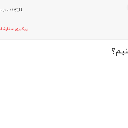
0
/
0
توما
پیگیری سفارشا
نیم؟