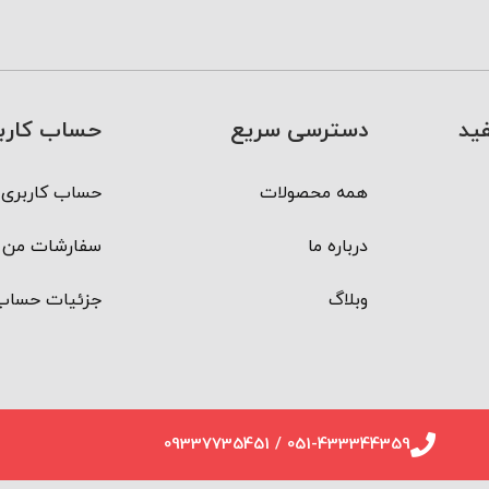
ید
دسترسی سریع
حساب کارب
همه محصولات
حساب کاربری 
درباره ما
سفارشات من
وبلاگ
جزئیات حساب
051-433344359 / 09337735451