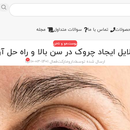
صولات
تماس با ما
سوالات متداول
مجله
پوست،مو و ناخن
ایل ایجاد چروک در سن بالا و راه حل آ
0
ارسال شده توسط
دارومارکت
فعال 1401-03-10