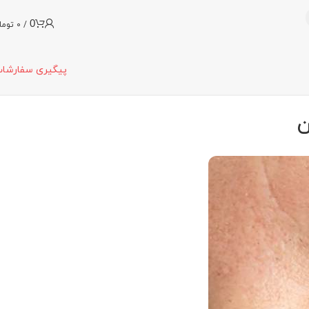
0
/
0
توما
پیگیری سفارشا
ن