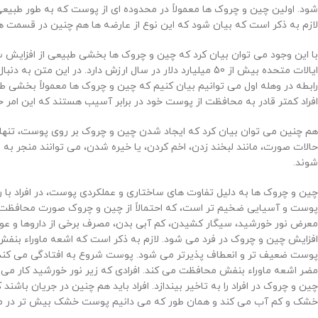
شود. اولین چین و چروک ها معمولاً در محدوده ای از پوست که به طور طب
لازم به ذکر است که بیان شود که این نوع از عارضه ها هم چنین در قسمت 
با این وجود می توان بیان کرد که چین و چروک ها بخشی طبیعی از افزایش سن م
ایالات متحده بیش از 50 میلیارد دلار در سال ارزش دارد. 
رابطه در وهله اول می توانیم بیان کنیم که چین و چروک ها معمولاً بخشی طب
افراد کمتر قادر به محافظت از پوست خود در برابر آسیب هستند که این امر 
هم چنین می توان بیان کرد که ایجاد شدن چین و چروک بر روی پوست، تنها مخت
حالات صورت، مانند لبخند زدن، اخم کردن، یا خیره شدن، می توانند منجر 
شوند.
چین و چروک ها به دلیل تفاوت های ساختاری و عملکردی پوست، در افراد با 
پوست و آسیایی ضخیم ‌تر است، که احتمالاً از چین و چروک صورت محافظت می 
معرض نور خورشید، سیگار کشیدن، کم آبی بدن، مصرف برخی از داروها و عوامل
افزایش چین و چروک در فرد می ‌شود. لازم به ذکر است که اشعه ماوراء بنف
پوست ضعیف تر و انعطاف پذیرتر می شود. پوست شروع به افتادگی می کند و
مضر اشعه ماوراء بنفش محافظت می کند. افرادی که زیر نور خورشید کار می 
چین و چروک در افراد را به تاخیر بیندازد. افراد باید هم چنین در جریان ب
خشک و کم آب می کند و همان طور که می دانیم پوست خشک بیش تر در م