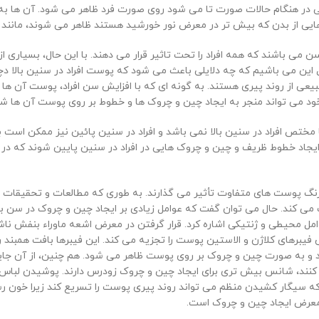
یعی در هنگام حالات صورت تا می شود روی صورت فرد ظاهر می شود. آن ها 
هایی از بدن که بیش تر در معرض نور خورشید هستند ظاهر می شوند، مانند
ی باشند که همه افراد را تحت تاثیر قرار می دهند. با این حال، بسیاری از 
در این متن به دنبال این می باشیم که چه دلایلی باعث می شود که پوست افراد در سنی
یعی از روند پیری هستند. به گونه ای که با افزایش سن افراد، پوست آن ها 
خود می تواند منجر به ایجاد چین و چروک ها و خطوط بر روی پوست آن ها شو
ص افراد در سنین بالا نمی باشد و افراد در سنین پائین نیز ممکن است برخی
به ایجاد خطوط ظریف و چین و چروک هایی در افراد در سنین پایین شوند که
رنگ پوست های متفاوت تأثیر می گذارند. به طوری که مطالعات و تحقیقات مع
‌کند. حال می توان گفت که عوامل زیادی بر ایجاد چین و چروک در سن بالا 
 محیطی و ژنتیکی اشاره کرد. قرار گرفتن در معرض اشعه ماوراء بنفش ناشی 
ش فیبرهای کلاژن و الاستین پوست را تجزیه می کند. این فیبرها بافت همبن
 به صورت چین و چروک بر روی پوست ظاهر می شود. هم چنین، از آن جایی 
کنند، شانس بیش تری برای ایجاد چین و چروک زودرس دارند. پوشیدن لباس ه
اشند که سیگار کشیدن منظم می تواند روند پیری پوست را تسریع کند زیرا خو
عرض ایجاد چین و چروک است.