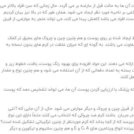
ن ها به حالت قبل از عارضه بر می گردد. حال زمانی که سن افراد بالاتر می
بر ناحیه مورد نظر ایجاد می شود. همان طور که در بالا نیز بیان کردیم
وست افراد می باشد کاهش پیدا می کند، می تواند منجر به عوارضی از قبیل
خطوط ایجاد شده بر روی پوست و هم چنین چین و چروک های عمیق تر کمک
 متفاوت می باشند. به گونه ای که میزان غلظت در کرم های بدون نسخه به
رائه می دهند. این مواد افزوده برای بهبود رنگ پوست، بافت، خطوط ریز و
سته به تعداد دفعاتی که از آن استفاده می شود و هم چنین نوع و مقدار
ل کنند.
ا که پزشک با ارزیابی کردن پوست آن ها، می تواند تشخیص دهد که پوست
ت از قبیل چین و چروک و دیگر عوارض می شود. حال، از آن جایی که آنتی
 در جریان باشند کرم ضد چروکی که انتخاب می کنند حتماً دارای این نوع
پرسد که از کجا بداند که کرم موردنظر از چنین ترکیباتی تشکیل شده است؟
بهترین حالت این است که فرد قبل از خرید، لیست مواد تشکیل دهنده درج شده بر روی کرم ضد چروک را بخواند و مطمئن باشد که محصول موردنظر دربرگیرنده انواع ویتامین های C، A و E و هم چنین سلنیوم و لیکوپن و دیگر