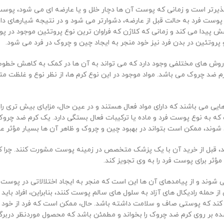
ذیرتر است و زمانی که پوست آن ها دچار خلل و یا عارضه ای می شود، پوست آ
ست فرد به حالت قبل از عارضه، دشوارتر می شود و در نتیجه شیارهای دائمی 
اهش پیدا می کند و زمانی که کلاژن که فراوان ترین نوع پروتئین موجود در پ
 پروتئین در بدن فرد نیز خود منجر به ایجاد چین و چروک در فرد می شود.
ه ها و روش های مختلفی وجود دارد که می تواند به آن ها در کمک به کاهش 
ز کرم ضد چروک می باشد. مواد موجود در این نوع کرم ها، از نظر نوع و غلظت
یی می باشند که دارای مواد فعال هستند و در عین حال، مزایای بیش تری را ا
به نوع پوست فرد و ماده یا ترکیبات فعال بستگی دارد. یک کرم ضد چروک ب
شوند، ممکن است بتواند در بهبود چین و چروک و ظاهر آن ها بسیار مؤثر عم
کنند، قبل از خرید آن با یک پزشک متخصص در زمینه پوست مشورت کنند. چر
ثر برای پوست فرد را به وی تجویز کند.
می شوند و از پیامدهای آن ها این است که منجر به ایجاد اختلالاتی در پوس
حمله رادیکال های آزاد به سلول های سالم پوست کنند، بنابراین، افراد باید
ی کند که پوستی صاف و سلامت داشته باشد. حال، ممکن است که فرد از خود ب