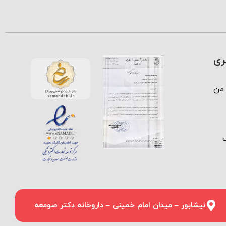
ری
من
نیشابور – میدان امام خمینی – داروخانه دکتر صومعه